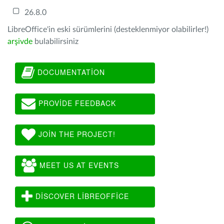
26.8.0
LibreOffice'in eski sürümlerini (desteklenmiyor olabilirler!)
arşivde
bulabilirsiniz
DOCUMENTATION
PROVIDE FEEDBACK
JOIN THE PROJECT!
MEET US AT EVENTS
DISCOVER LIBREOFFICE