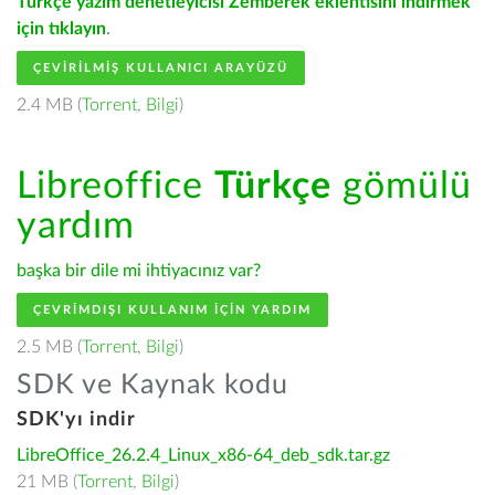
Türkçe yazım denetleyicisi Zemberek eklentisini indirmek
için tıklayın
.
ÇEVIRILMIŞ KULLANICI ARAYÜZÜ
2.4 MB (
Torrent
,
Bilgi
)
Libreoffice
Türkçe
gömülü
yardım
başka bir dile mi ihtiyacınız var?
ÇEVRIMDIŞI KULLANIM IÇIN YARDIM
2.5 MB (
Torrent
,
Bilgi
)
SDK ve Kaynak kodu
SDK'yı indir
LibreOffice_26.2.4_Linux_x86-64_deb_sdk.tar.gz
21 MB (
Torrent
,
Bilgi
)