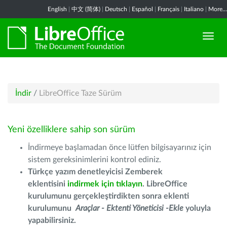
English
|
中文 (简体)
|
Deutsch
|
Español
|
Français
|
Italiano
|
More...
İndir
/
LibreOffice Taze Sürüm
Yeni özelliklere sahip son sürüm
İndirmeye başlamadan önce lütfen bilgisayarınız için
sistem gereksinimlerini kontrol ediniz.
Türkçe yazım denetleyicisi Zemberek
eklentisini
indirmek için tıklayın
. LibreOffice
kurulumunu gerçekleştirdikten sonra eklenti
kurulumunu
Araçlar - Ektenti Yöneticisi -Ekle
yoluyla
yapabilirsiniz.