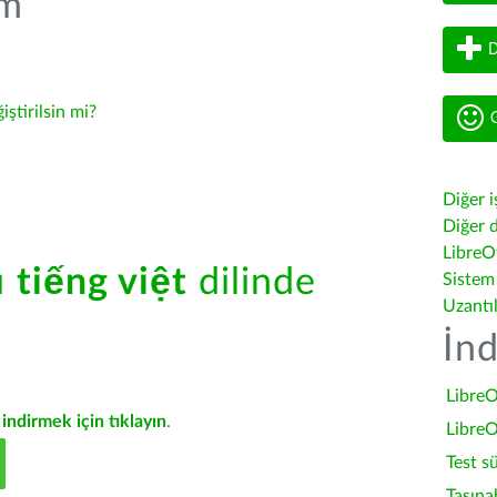
üm
D
iştirilsin mi?
G
Diğer i
Diğer d
LibreOf
ü
tiếng việt
dilinde
Sistem
Uzantı
İnd
LibreO
indirmek için tıklayın
.
LibreO
Test s
Taşına