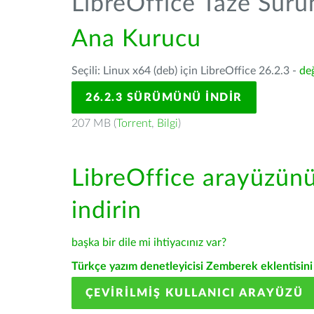
LibreOffice Taze Sür
Ana Kurucu
Seçili: Linux x64 (deb) için LibreOffice 26.2.3 -
değ
26.2.3 SÜRÜMÜNÜ İNDIR
207 MB (
Torrent
,
Bilgi
)
LibreOffice arayüzün
indirin
başka bir dile mi ihtiyacınız var?
Türkçe yazım denetleyicisi Zemberek eklentisini 
ÇEVIRILMIŞ KULLANICI ARAYÜZÜ