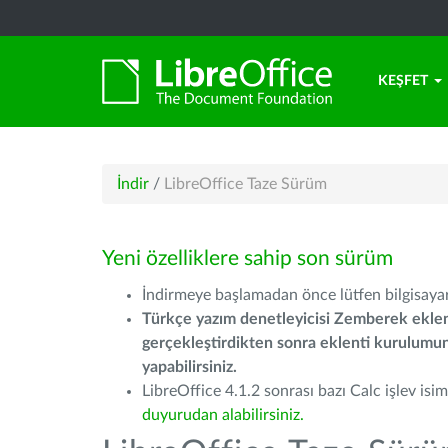
KEŞFET
İndir
/
LibreOffice Taze Sürüm
Yeni özelliklere sahip son sürüm
İndirmeye başlamadan önce lütfen bilgisayarı
Türkçe yazım denetleyicisi Zemberek eklen
gerçekleştirdikten sonra eklenti kurulum
yapabilirsiniz.
LibreOffice 4.1.2 sonrası bazı Calc işlev isiml
duyurudan alabilirsiniz.