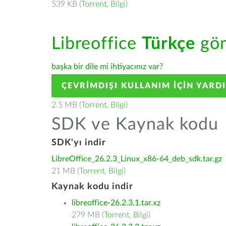
539 KB (
Torrent
,
Bilgi
)
Libreoffice
Türkçe
göm
başka bir dile mi ihtiyacınız var?
ÇEVRIMDIŞI KULLANIM IÇIN YARD
2.5 MB (
Torrent
,
Bilgi
)
SDK ve Kaynak kodu
SDK'yı indir
LibreOffice_26.2.3_Linux_x86-64_deb_sdk.tar.gz
21 MB (
Torrent
,
Bilgi
)
Kaynak kodu indir
libreoffice-26.2.3.1.tar.xz
279 MB (
Torrent
,
Bilgi
)