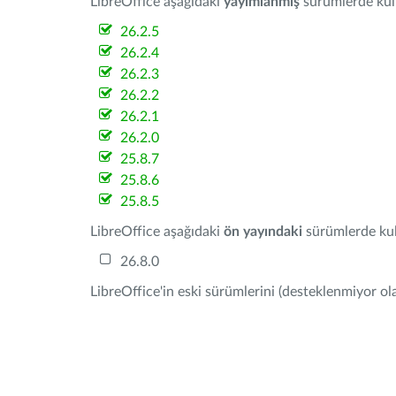
LibreOffice aşağıdaki
yayımlanmış
sürümlerde kulla
26.2.5
26.2.4
26.2.3
26.2.2
26.2.1
26.2.0
25.8.7
25.8.6
25.8.5
LibreOffice aşağıdaki
ön yayındaki
sürümlerde kull
26.8.0
LibreOffice'in eski sürümlerini (desteklenmiyor ola