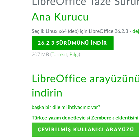
LibreOffice Taze Sür
Ana Kurucu
Seçili: Linux x64 (deb) için LibreOffice 26.2.3 -
değ
26.2.3 SÜRÜMÜNÜ İNDIR
207 MB (
Torrent
,
Bilgi
)
LibreOffice arayüzün
indirin
başka bir dile mi ihtiyacınız var?
Türkçe yazım denetleyicisi Zemberek eklentisini 
ÇEVIRILMIŞ KULLANICI ARAYÜZÜ