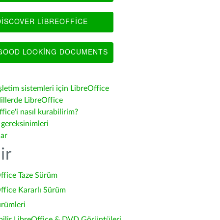
ISCOVER LIBREOFFICE
OOD LOOKING DOCUMENTS
şletim sistemleri için LibreOffice
illerde LibreOffice
fice'i nasıl kurabilirim?
 gereksinimleri
lar
ir
ffice Taze Sürüm
ffice Kararlı Sürüm
ürümleri
bilir LibreOffice & DVD Görüntüleri