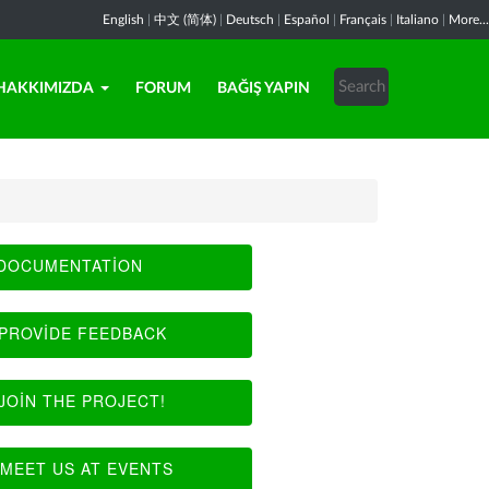
English
|
中文 (简体)
|
Deutsch
|
Español
|
Français
|
Italiano
|
More...
HAKKIMIZDA
FORUM
BAĞIŞ YAPIN
DOCUMENTATION
PROVIDE FEEDBACK
JOIN THE PROJECT!
MEET US AT EVENTS