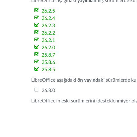
LibreOffice aşağıdaki
yayımlanmış
sürümlerde kulla
26.2.5
26.2.4
26.2.3
26.2.2
26.2.1
26.2.0
25.8.7
25.8.6
25.8.5
LibreOffice aşağıdaki
ön yayındaki
sürümlerde kull
26.8.0
LibreOffice'in eski sürümlerini (desteklenmiyor ola