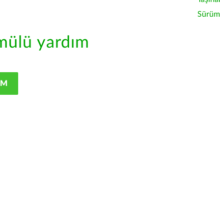
Sürüm 
ülü yardım
IM