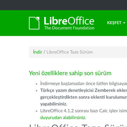
KEŞFET
İndir
/
LibreOffice Taze Sürüm
Yeni özelliklere sahip son sürüm
İndirmeye başlamadan önce lütfen bilgisayarı
Türkçe yazım denetleyicisi Zemberek eklen
gerçekleştirdikten sonra eklenti kurulum
yapabilirsiniz.
LibreOffice 4.1.2 sonrası bazı Calc işlev isiml
duyurudan alabilirsiniz.