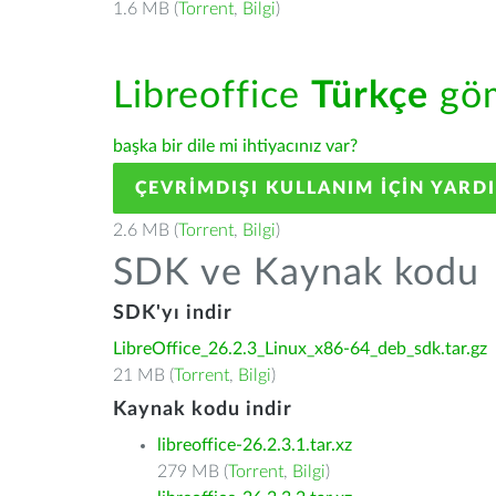
1.6 MB (
Torrent
,
Bilgi
)
Libreoffice
Türkçe
göm
başka bir dile mi ihtiyacınız var?
ÇEVRIMDIŞI KULLANIM IÇIN YARD
2.6 MB (
Torrent
,
Bilgi
)
SDK ve Kaynak kodu
SDK'yı indir
LibreOffice_26.2.3_Linux_x86-64_deb_sdk.tar.gz
21 MB (
Torrent
,
Bilgi
)
Kaynak kodu indir
libreoffice-26.2.3.1.tar.xz
279 MB (
Torrent
,
Bilgi
)