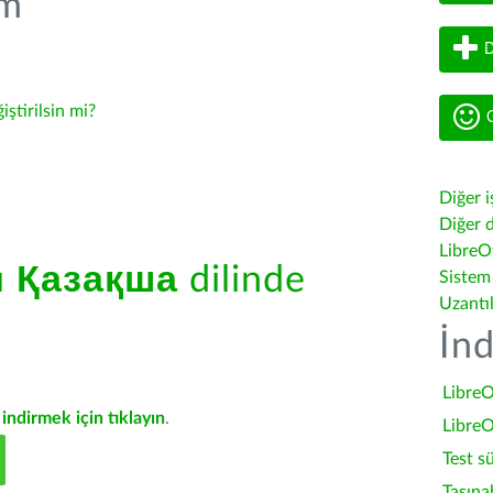
üm
D
iştirilsin mi?
G
Diğer i
Diğer d
LibreOf
ü
Қазақша
dilinde
Sistem
Uzantı
İnd
LibreO
indirmek için tıklayın
.
LibreO
Test s
Taşına