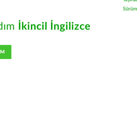
Sürüm 
rdım
İkincil İngilizce
IM