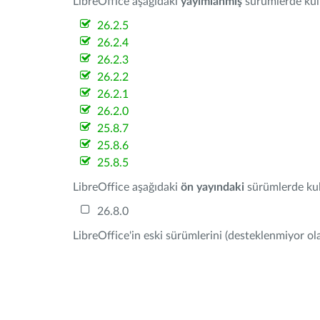
LibreOffice aşağıdaki
yayımlanmış
sürümlerde kulla
26.2.5
26.2.4
26.2.3
26.2.2
26.2.1
26.2.0
25.8.7
25.8.6
25.8.5
LibreOffice aşağıdaki
ön yayındaki
sürümlerde kull
26.8.0
LibreOffice'in eski sürümlerini (desteklenmiyor ola