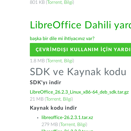
801 KB (
Torrent
,
Bilgi
)
LibreOffice Dahili ya
başka bir dile mi ihtiyacınız var?
ÇEVRIMDIŞI KULLANIM IÇIN YARD
1.8 MB (
Torrent
,
Bilgi
)
SDK ve Kaynak kodu
SDK'yı indir
LibreOffice_26.2.3_Linux_x86-64_deb_sdk.tar.gz
21 MB (
Torrent
,
Bilgi
)
Kaynak kodu indir
libreoffice-26.2.3.1.tar.xz
279 MB (
Torrent
,
Bilgi
)