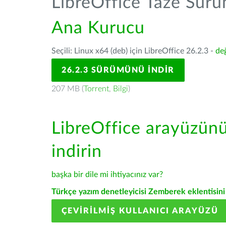
LibreOffice Taze Sür
Ana Kurucu
Seçili: Linux x64 (deb) için LibreOffice 26.2.3 -
değ
26.2.3 SÜRÜMÜNÜ İNDIR
207 MB (
Torrent
,
Bilgi
)
LibreOffice arayüzün
indirin
başka bir dile mi ihtiyacınız var?
Türkçe yazım denetleyicisi Zemberek eklentisini 
ÇEVIRILMIŞ KULLANICI ARAYÜZÜ