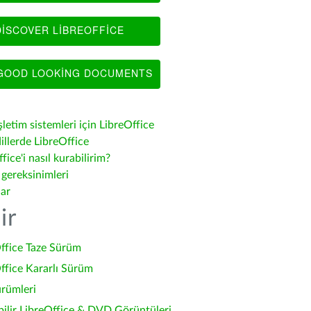
ISCOVER LIBREOFFICE
OOD LOOKING DOCUMENTS
şletim sistemleri için LibreOffice
illerde LibreOffice
fice'i nasıl kurabilirim?
 gereksinimleri
lar
ir
ffice Taze Sürüm
ffice Kararlı Sürüm
ürümleri
bilir LibreOffice & DVD Görüntüleri