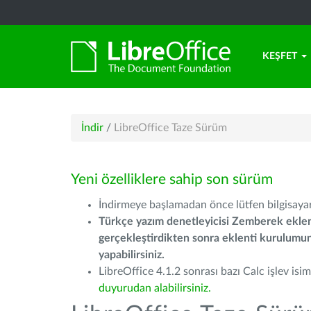
KEŞFET
İndir
/
LibreOffice Taze Sürüm
Yeni özelliklere sahip son sürüm
İndirmeye başlamadan önce lütfen bilgisayarı
Türkçe yazım denetleyicisi Zemberek eklen
gerçekleştirdikten sonra eklenti kurulum
yapabilirsiniz.
LibreOffice 4.1.2 sonrası bazı Calc işlev isiml
duyurudan alabilirsiniz.