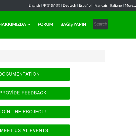
English
|
中文 (简体)
|
Deutsch
|
Español
|
Français
|
Italiano
|
More...
HAKKIMIZDA
FORUM
BAĞIŞ YAPIN
DOCUMENTATION
PROVIDE FEEDBACK
JOIN THE PROJECT!
MEET US AT EVENTS