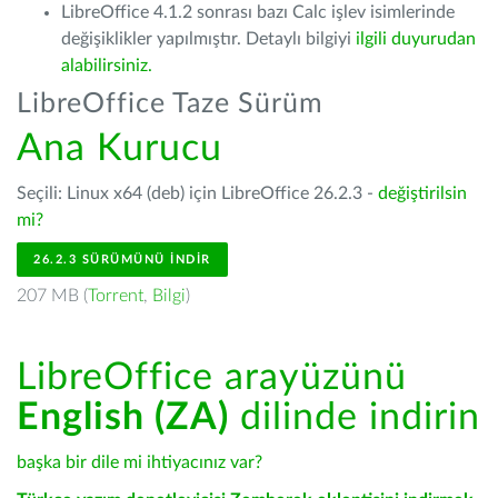
LibreOffice 4.1.2 sonrası bazı Calc işlev isimlerinde
değişiklikler yapılmıştır. Detaylı bilgiyi
ilgili duyurudan
alabilirsiniz.
LibreOffice Taze Sürüm
Ana Kurucu
Seçili: Linux x64 (deb) için LibreOffice 26.2.3 -
değiştirilsin
mi?
26.2.3 SÜRÜMÜNÜ İNDIR
207 MB (
Torrent
,
Bilgi
)
LibreOffice arayüzünü
English (ZA)
dilinde indirin
başka bir dile mi ihtiyacınız var?