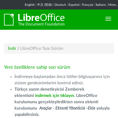
English
|
中文 (简体)
|
Deutsch
|
Español
|
Français
|
Italiano
|
More...
İndir
/
LibreOffice Taze Sürüm
Yeni özelliklere sahip son sürüm
İndirmeye başlamadan önce lütfen bilgisayarınız için
sistem gereksinimlerini kontrol ediniz.
Türkçe yazım denetleyicisi Zemberek
eklentisini
indirmek için tıklayın
. LibreOffice
kurulumunu gerçekleştirdikten sonra eklenti
kurulumunu
Araçlar - Ektenti Yöneticisi -Ekle
yoluyla
yapabilirsiniz.