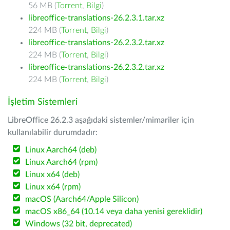
56 MB (
Torrent
,
Bilgi
)
libreoffice-translations-26.2.3.1.tar.xz
224 MB (
Torrent
,
Bilgi
)
libreoffice-translations-26.2.3.2.tar.xz
224 MB (
Torrent
,
Bilgi
)
libreoffice-translations-26.2.3.2.tar.xz
224 MB (
Torrent
,
Bilgi
)
İşletim Sistemleri
LibreOffice 26.2.3 aşağıdaki sistemler/mimariler için
kullanılabilir durumdadır:
Linux Aarch64 (deb)
Linux Aarch64 (rpm)
Linux x64 (deb)
Linux x64 (rpm)
macOS (Aarch64/Apple Silicon)
macOS x86_64 (10.14 veya daha yenisi gereklidir)
Windows (32 bit, deprecated)