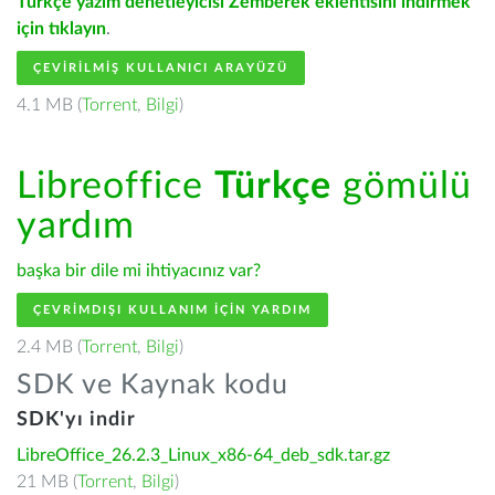
Türkçe yazım denetleyicisi Zemberek eklentisini indirmek
için tıklayın
.
ÇEVIRILMIŞ KULLANICI ARAYÜZÜ
4.1 MB (
Torrent
,
Bilgi
)
Libreoffice
Türkçe
gömülü
yardım
başka bir dile mi ihtiyacınız var?
ÇEVRIMDIŞI KULLANIM IÇIN YARDIM
2.4 MB (
Torrent
,
Bilgi
)
SDK ve Kaynak kodu
SDK'yı indir
LibreOffice_26.2.3_Linux_x86-64_deb_sdk.tar.gz
21 MB (
Torrent
,
Bilgi
)