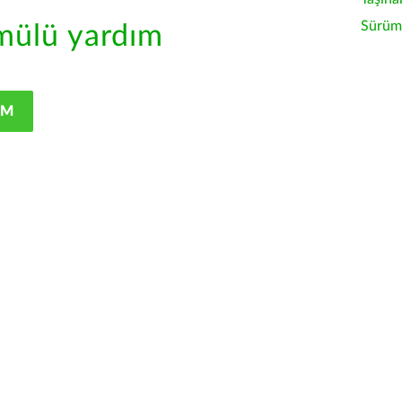
Sürüm 
ülü yardım
IM