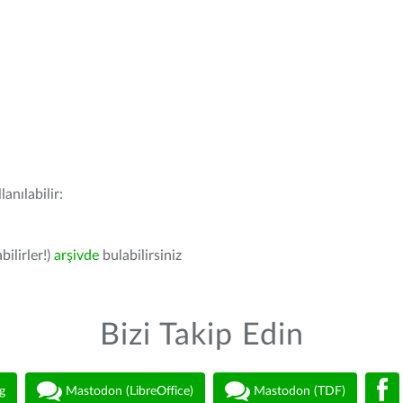
anılabilir:
bilirler!)
arşivde
bulabilirsiniz
Bizi Takip Edin
g
Mastodon (LibreOffice)
Mastodon (TDF)