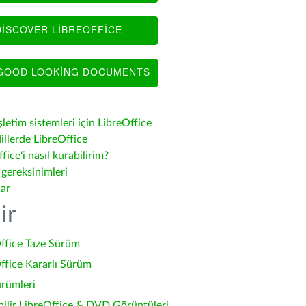
ISCOVER LIBREOFFICE
OOD LOOKING DOCUMENTS
şletim sistemleri için LibreOffice
illerde LibreOffice
fice'i nasıl kurabilirim?
 gereksinimleri
lar
ir
ffice Taze Sürüm
ffice Kararlı Sürüm
ürümleri
bilir LibreOffice & DVD Görüntüleri