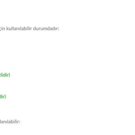
in kullanılabilir durumdadır:
idir)
ir)
nılabilir: