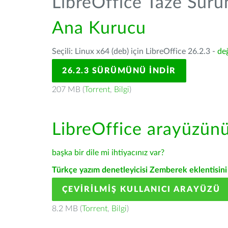
LibreOffice Taze Sür
Ana Kurucu
Seçili: Linux x64 (deb) için LibreOffice 26.2.3 -
değ
26.2.3 SÜRÜMÜNÜ İNDIR
207 MB (
Torrent
,
Bilgi
)
LibreOffice arayüzün
başka bir dile mi ihtiyacınız var?
Türkçe yazım denetleyicisi Zemberek eklentisini 
ÇEVIRILMIŞ KULLANICI ARAYÜZÜ
8.2 MB (
Torrent
,
Bilgi
)