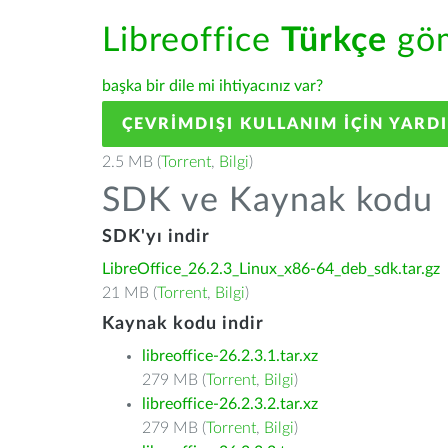
Libreoffice
Türkçe
göm
başka bir dile mi ihtiyacınız var?
ÇEVRIMDIŞI KULLANIM IÇIN YARD
2.5 MB (
Torrent
,
Bilgi
)
SDK ve Kaynak kodu
SDK'yı indir
LibreOffice_26.2.3_Linux_x86-64_deb_sdk.tar.gz
21 MB (
Torrent
,
Bilgi
)
Kaynak kodu indir
libreoffice-26.2.3.1.tar.xz
279 MB (
Torrent
,
Bilgi
)
libreoffice-26.2.3.2.tar.xz
279 MB (
Torrent
,
Bilgi
)