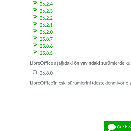
26.2.4
26.2.3
26.2.2
26.2.1
26.2.0
25.8.7
25.8.6
25.8.5
LibreOffice aşağıdaki
ön yayındaki
sürümlerde kull
26.8.0
LibreOffice'in eski sürümlerini (desteklenmiyor ola
Our blo