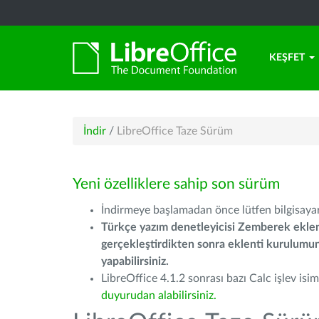
KEŞFET
İndir
/
LibreOffice Taze Sürüm
Yeni özelliklere sahip son sürüm
İndirmeye başlamadan önce lütfen bilgisayarı
Türkçe yazım denetleyicisi Zemberek eklen
gerçekleştirdikten sonra eklenti kurulum
yapabilirsiniz.
LibreOffice 4.1.2 sonrası bazı Calc işlev isiml
duyurudan alabilirsiniz.