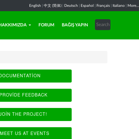
English
|
中文 (简体)
|
Deutsch
|
Español
|
Français
|
Italiano
|
More...
HAKKIMIZDA
FORUM
BAĞIŞ YAPIN
DOCUMENTATION
PROVIDE FEEDBACK
JOIN THE PROJECT!
MEET US AT EVENTS