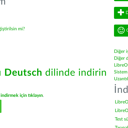
üm
D
iştirilsin mi?
G
Diğer i
Diğer d
LibreOf
ü
Deutsch
dilinde indirin
Sistem
Uzantı
İnd
indirmek için tıklayın
.
LibreO
LibreO
Test s
Taşına