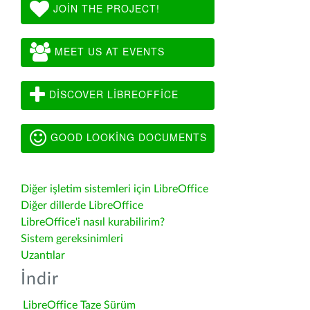
JOIN THE PROJECT!
MEET US AT EVENTS
DISCOVER LIBREOFFICE
GOOD LOOKING DOCUMENTS
Diğer işletim sistemleri için LibreOffice
Diğer dillerde LibreOffice
LibreOffice'i nasıl kurabilirim?
Sistem gereksinimleri
Uzantılar
İndir
LibreOffice Taze Sürüm