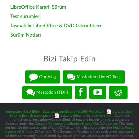
LibreOffice Kararlı Sürüm
Test sürümleri
Taşınabilir LibreOffice & DVD Görüntüleri
Sürüm Notları
Bizi Takip Edin
Our blog
Mastodon (LibreOffice)
Mastodon (TDF)
Impressum (Yasal Bilgi)
|
Datenschutzerklärung (Gizlilik Politikası)
|
Statutes (non-
binding English translation)
-
Satzung (binding German version)
| Copyright
information: Unless otherwise specified, all text and images on this website are
licensed under the
Creative Commons Attribution-Share Alike 3.0 License
. This does
not include the source code of LibreOffice, which is licensed under the
Mozilla Public
License v2.0
. “LibreOffice” and “The Document Foundation” are registered trademarks
of their corresponding registered owners or are in actual use as trademarks in one or