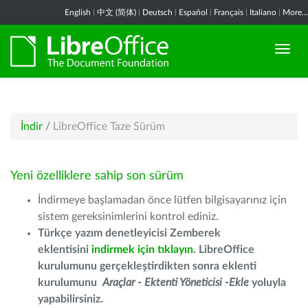
English
|
中文 (简体)
|
Deutsch
|
Español
|
Français
|
Italiano
|
More...
İndir
/
LibreOffice Taze Sürüm
Yeni özelliklere sahip son sürüm
İndirmeye başlamadan önce lütfen bilgisayarınız için
sistem gereksinimlerini kontrol ediniz.
Türkçe yazım denetleyicisi Zemberek
eklentisini
indirmek için tıklayın
. LibreOffice
kurulumunu gerçekleştirdikten sonra eklenti
kurulumunu
Araçlar - Ektenti Yöneticisi -Ekle
yoluyla
yapabilirsiniz.