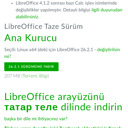
LibreOffice 4.1.2 sonrası bazı Calc işlev isimlerinde
değişiklikler yapılmıştır. Detaylı bilgiyi
ilgili duyurudan
alabilirsiniz.
LibreOffice Taze Sürüm
Ana Kurucu
Seçili: Linux x64 (deb) için LibreOffice 26.2.1 -
değiştirilsin
mi?
26.2.1 SÜRÜMÜNÜ İNDIR
207 MB (
Torrent
,
Bilgi
)
LibreOffice arayüzünü
татар теле
dilinde indirin
başka bir dile mi ihtiyacınız var?