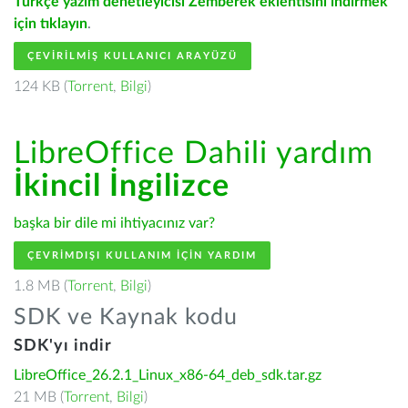
Türkçe yazım denetleyicisi Zemberek eklentisini indirmek
için tıklayın
.
ÇEVIRILMIŞ KULLANICI ARAYÜZÜ
124 KB (
Torrent
,
Bilgi
)
LibreOffice Dahili yardım
İkincil İngilizce
başka bir dile mi ihtiyacınız var?
ÇEVRIMDIŞI KULLANIM IÇIN YARDIM
1.8 MB (
Torrent
,
Bilgi
)
SDK ve Kaynak kodu
SDK'yı indir
LibreOffice_26.2.1_Linux_x86-64_deb_sdk.tar.gz
21 MB (
Torrent
,
Bilgi
)