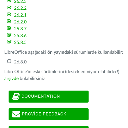
26.2.3
26.2.2
26.2.1
26.2.0
25.8.7
25.8.6
25.8.5
LibreOffice aşağıdaki
ön yayındaki
sürümlerde kullanılabilir:
26.8.0
LibreOffice'in eski sürümlerini (desteklenmiyor olabilirler!)
arşivde
bulabilirsiniz
DOCUMENTATION
PROVIDE FEEDBACK