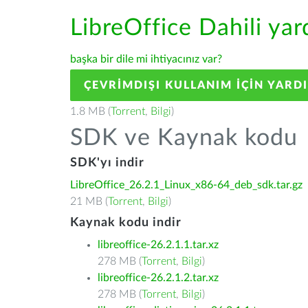
LibreOffice Dahili ya
başka bir dile mi ihtiyacınız var?
ÇEVRIMDIŞI KULLANIM IÇIN YARD
1.8 MB (
Torrent
,
Bilgi
)
SDK ve Kaynak kodu
SDK'yı indir
LibreOffice_26.2.1_Linux_x86-64_deb_sdk.tar.gz
21 MB (
Torrent
,
Bilgi
)
Kaynak kodu indir
libreoffice-26.2.1.1.tar.xz
278 MB (
Torrent
,
Bilgi
)
libreoffice-26.2.1.2.tar.xz
278 MB (
Torrent
,
Bilgi
)