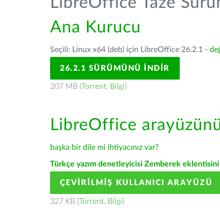
LibreOffice Taze Sür
Ana Kurucu
Seçili: Linux x64 (deb) için LibreOffice 26.2.1 -
değ
26.2.1 SÜRÜMÜNÜ İNDIR
207 MB (
Torrent
,
Bilgi
)
LibreOffice arayüzün
başka bir dile mi ihtiyacınız var?
Türkçe yazım denetleyicisi Zemberek eklentisini 
ÇEVIRILMIŞ KULLANICI ARAYÜZÜ
327 KB (
Torrent
,
Bilgi
)