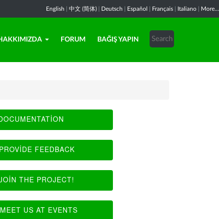
English
|
中文 (简体)
|
Deutsch
|
Español
|
Français
|
Italiano
|
More...
HAKKIMIZDA
FORUM
BAĞIŞ YAPIN
DOCUMENTATION
PROVIDE FEEDBACK
JOIN THE PROJECT!
MEET US AT EVENTS