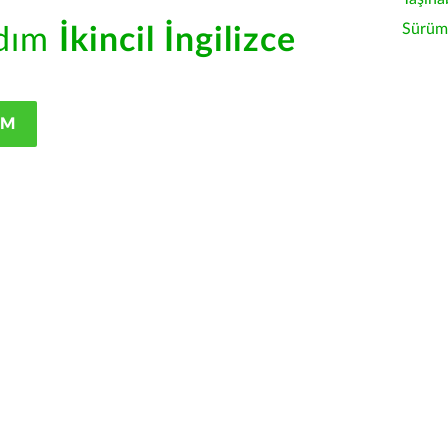
Sürüm 
rdım
İkincil İngilizce
IM