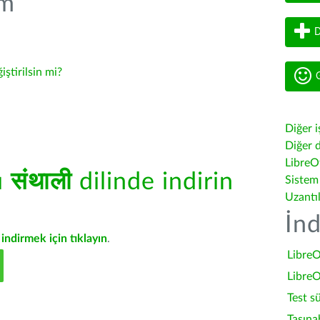
üm
D
iştirilsin mi?
G
Diğer i
Diğer d
LibreOf
ü
संथाली
dilinde indirin
Sistem
Uzantı
İnd
indirmek için tıklayın
.
LibreO
LibreO
Test s
Taşına