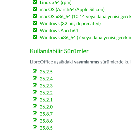
Linux x64 (rpm)
macOS (Aarch64/Apple Silicon)
macOS x86_64 (10.14 veya daha yenisi gerekl
Windows (32 bit, deprecated)
Windows Aarch64
Windows x86_64 (7 veya daha yenisi gereklid
Kullanılabilir Sürümler
LibreOffice aşağıdaki
yayımlanmış
sürümlerde kulla
26.2.5
26.2.4
26.2.3
26.2.2
26.2.1
26.2.0
25.8.7
25.8.6
25.8.5