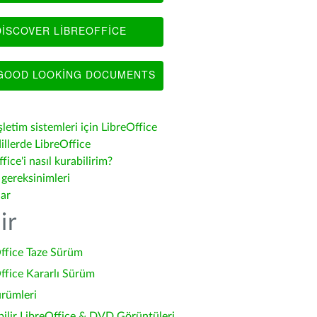
ISCOVER LIBREOFFICE
OOD LOOKING DOCUMENTS
şletim sistemleri için LibreOffice
illerde LibreOffice
fice'i nasıl kurabilirim?
 gereksinimleri
lar
ir
ffice Taze Sürüm
ffice Kararlı Sürüm
ürümleri
bilir LibreOffice & DVD Görüntüleri