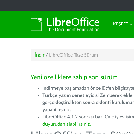
KEŞFET
İndir
/
LibreOffice Taze Sürüm
Yeni özelliklere sahip son sürüm
İndirmeye başlamadan önce lütfen bilgisayarı
Türkçe yazım denetleyicisi Zemberek eklen
gerçekleştirdikten sonra eklenti kurulum
yapabilirsiniz.
LibreOffice 4.1.2 sonrası bazı Calc işlev isiml
duyurudan alabilirsiniz.