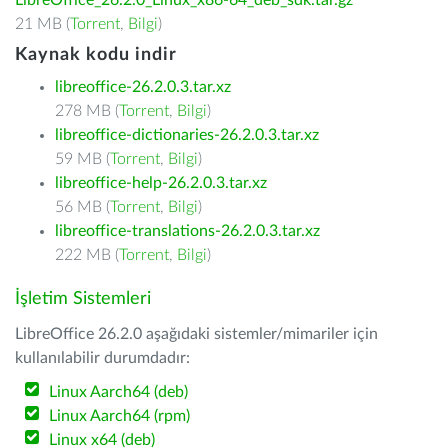
LibreOffice_26.2.0_Linux_x86-64_deb_sdk.tar.gz
21 MB (
Torrent
,
Bilgi
)
Kaynak kodu indir
libreoffice-26.2.0.3.tar.xz
278 MB (
Torrent
,
Bilgi
)
libreoffice-dictionaries-26.2.0.3.tar.xz
59 MB (
Torrent
,
Bilgi
)
libreoffice-help-26.2.0.3.tar.xz
56 MB (
Torrent
,
Bilgi
)
libreoffice-translations-26.2.0.3.tar.xz
222 MB (
Torrent
,
Bilgi
)
İşletim Sistemleri
LibreOffice 26.2.0 aşağıdaki sistemler/mimariler için
kullanılabilir durumdadır:
Linux Aarch64 (deb)
Linux Aarch64 (rpm)
Linux x64 (deb)