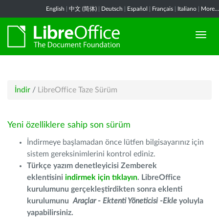
English
|
中文 (简体)
|
Deutsch
|
Español
|
Français
|
Italiano
|
More...
İndir
/
LibreOffice Taze Sürüm
Yeni özelliklere sahip son sürüm
İndirmeye başlamadan önce lütfen bilgisayarınız için
sistem gereksinimlerini kontrol ediniz.
Türkçe yazım denetleyicisi Zemberek
eklentisini
indirmek için tıklayın
. LibreOffice
kurulumunu gerçekleştirdikten sonra eklenti
kurulumunu
Araçlar - Ektenti Yöneticisi -Ekle
yoluyla
yapabilirsiniz.