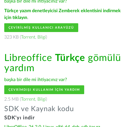
başka bir dile mi ihtiyacınız var?
Türkçe yazım denetleyicisi Zemberek eklentisini indirmek
için tıklayın
.
ÇEVIRILMIŞ KULLANICI ARAYÜZÜ
323 KB (
Torrent
,
Bilgi
)
Libreoffice
Türkçe
gömülü
yardım
başka bir dile mi ihtiyacınız var?
ÇEVRIMDIŞI KULLANIM IÇIN YARDIM
2.5 MB (
Torrent
,
Bilgi
)
SDK ve Kaynak kodu
SDK'yı indir