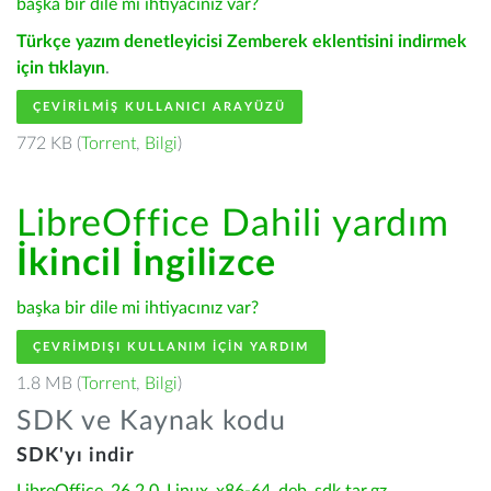
başka bir dile mi ihtiyacınız var?
Türkçe yazım denetleyicisi Zemberek eklentisini indirmek
için tıklayın
.
ÇEVIRILMIŞ KULLANICI ARAYÜZÜ
772 KB (
Torrent
,
Bilgi
)
LibreOffice Dahili yardım
İkincil İngilizce
başka bir dile mi ihtiyacınız var?
ÇEVRIMDIŞI KULLANIM IÇIN YARDIM
1.8 MB (
Torrent
,
Bilgi
)
SDK ve Kaynak kodu
SDK'yı indir