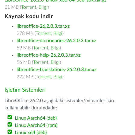
LibreOffice_26.2.0_Linux_x86-64_deb_sdk.tar.gz
21 MB (
Torrent
,
Bilgi
)
Kaynak kodu indir
libreoffice-26.2.0.3.tar.xz
278 MB (
Torrent
,
Bilgi
)
libreoffice-dictionaries-26.2.0.3.tar.xz
59 MB (
Torrent
,
Bilgi
)
libreoffice-help-26.2.0.3.tar.xz
56 MB (
Torrent
,
Bilgi
)
libreoffice-translations-26.2.0.3.tar.xz
222 MB (
Torrent
,
Bilgi
)
İşletim Sistemleri
LibreOffice 26.2.0 aşağıdaki sistemler/mimariler için
kullanılabilir durumdadır:
Linux Aarch64 (deb)
Linux Aarch64 (rpm)
Linux x64 (deb)