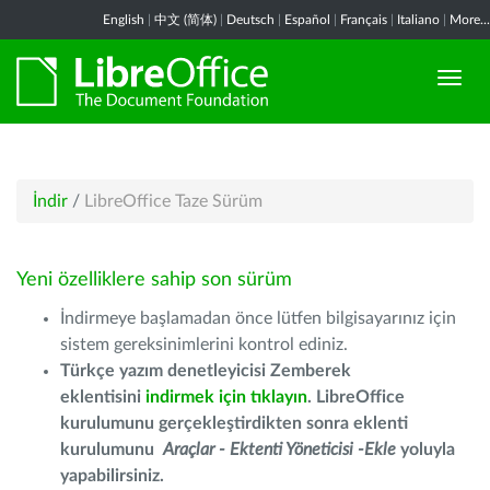
English
|
中文 (简体)
|
Deutsch
|
Español
|
Français
|
Italiano
|
More...
İndir
/
LibreOffice Taze Sürüm
Yeni özelliklere sahip son sürüm
İndirmeye başlamadan önce lütfen bilgisayarınız için
sistem gereksinimlerini kontrol ediniz.
Türkçe yazım denetleyicisi Zemberek
eklentisini
indirmek için tıklayın
. LibreOffice
kurulumunu gerçekleştirdikten sonra eklenti
kurulumunu
Araçlar - Ektenti Yöneticisi -Ekle
yoluyla
yapabilirsiniz.