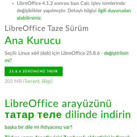
LibreOffice 4.1.2 sonrası bazı Calc işlev isimlerinde
değişiklikler yapılmıştır. Detaylı bilgiyi
ilgili duyurudan
alabilirsiniz.
LibreOffice Taze Sürüm
Ana Kurucu
Seçili: Linux x64 (deb) için LibreOffice 25.8.6 -
değiştirilsin
mi?
25.8.6 SÜRÜMÜNÜ İNDIR
203 MB (
Torrent
,
Bilgi
)
LibreOffice arayüzünü
татар теле
dilinde indirin
başka bir dile mi ihtiyacınız var?