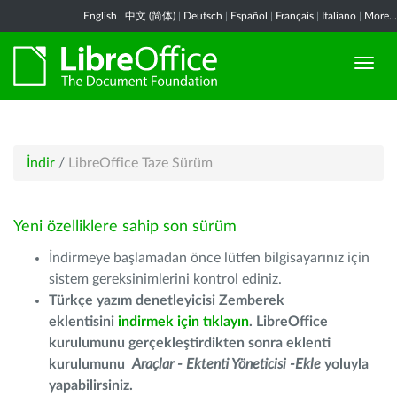
English
|
中文 (简体)
|
Deutsch
|
Español
|
Français
|
Italiano
|
More...
İndir
/
LibreOffice Taze Sürüm
Yeni özelliklere sahip son sürüm
İndirmeye başlamadan önce lütfen bilgisayarınız için
sistem gereksinimlerini kontrol ediniz.
Türkçe yazım denetleyicisi Zemberek
eklentisini
indirmek için tıklayın
. LibreOffice
kurulumunu gerçekleştirdikten sonra eklenti
kurulumunu
Araçlar - Ektenti Yöneticisi -Ekle
yoluyla
yapabilirsiniz.