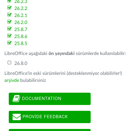
26.2.3
26.2.2
26.2.1
26.2.0
25.8.7
25.8.6
25.8.5
LibreOffice aşağıdaki
ön yayındaki
sürümlerde kullanılabilir:
26.8.0
LibreOffice'in eski sürümlerini (desteklenmiyor olabilirler!)
arşivde
bulabilirsiniz
DOCUMENTATION
PROVIDE FEEDBACK