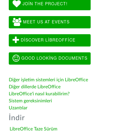
JOIN THE PROJECT!
MEET US AT EVENTS
DISCOVER LIBREOFFICE
GOOD LOOKING DOCUMENTS
Diğer işletim sistemleri için LibreOffice
Diğer dillerde LibreOffice
LibreOffice'i nasıl kurabilirim?
Sistem gereksinimleri
Uzantılar
İndir
LibreOffice Taze Sürüm