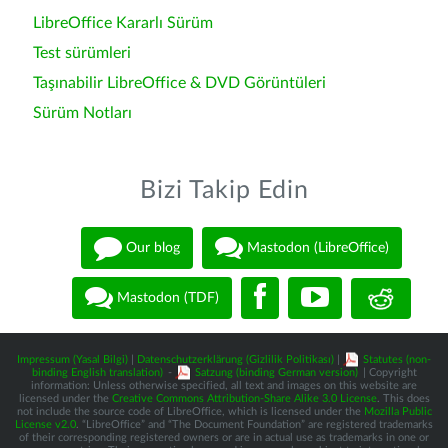
LibreOffice Kararlı Sürüm
Test sürümleri
Taşınabilir LibreOffice & DVD Görüntüleri
Sürüm Notları
Bizi Takip Edin
Our blog
Mastodon (LibreOffice)
Mastodon (TDF)
Impressum (Yasal Bilgi)
|
Datenschutzerklärung (Gizlilik Politikası)
|
Statutes (non-
binding English translation)
-
Satzung (binding German version)
| Copyright
information: Unless otherwise specified, all text and images on this website are
licensed under the
Creative Commons Attribution-Share Alike 3.0 License
. This does
not include the source code of LibreOffice, which is licensed under the
Mozilla Public
License v2.0
. “LibreOffice” and “The Document Foundation” are registered trademarks
of their corresponding registered owners or are in actual use as trademarks in one or