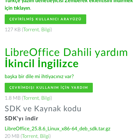
Türkçe yazım denetleyicisi Zemberek eklentisini indirmek
için tıklayın
.
ÇEVIRILMIŞ KULLANICI ARAYÜZÜ
127 KB (
Torrent
,
Bilgi
)
LibreOffice Dahili yardım
İkincil İngilizce
başka bir dile mi ihtiyacınız var?
ÇEVRIMDIŞI KULLANIM IÇIN YARDIM
1.8 MB (
Torrent
,
Bilgi
)
SDK ve Kaynak kodu
SDK'yı indir
LibreOffice_25.8.6_Linux_x86-64_deb_sdk.tar.gz
20 MB (
Torrent
,
Bilgi
)