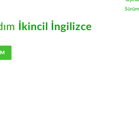
Sürüm 
rdım
İkincil İngilizce
IM