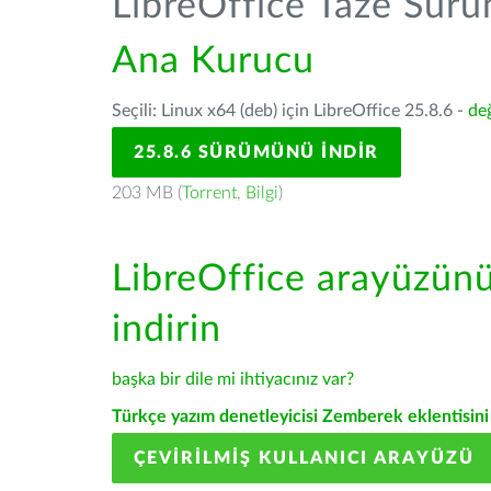
LibreOffice Taze Sür
Ana Kurucu
Seçili: Linux x64 (deb) için LibreOffice 25.8.6 -
değ
25.8.6 SÜRÜMÜNÜ İNDIR
203 MB (
Torrent
,
Bilgi
)
LibreOffice arayüzün
indirin
başka bir dile mi ihtiyacınız var?
Türkçe yazım denetleyicisi Zemberek eklentisini 
ÇEVIRILMIŞ KULLANICI ARAYÜZÜ