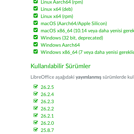
Linux Aarch64 (rpm)
Linux x64 (deb)
Linux x64 (rpm)
macOS (Aarch64/Apple Silicon)
macOS x86_64 (10.14 veya daha yenisi gerekl
Windows (32 bit, deprecated)
Windows Aarch64
Windows x86_64 (7 veya daha yenisi gereklid
Kullanılabilir Sürümler
LibreOffice aşağıdaki
yayımlanmış
sürümlerde kulla
26.2.5
26.2.4
26.2.3
26.2.2
26.2.1
26.2.0
25.8.7