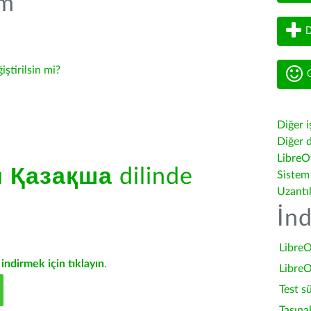
üm
D
iştirilsin mi?
G
Diğer i
Diğer d
LibreOf
ü
Қазақша
dilinde
Sistem
Uzantı
İnd
LibreO
indirmek için tıklayın
.
LibreO
Test s
Taşına