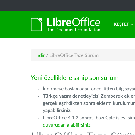
KEŞFET
İndir
/
LibreOffice Taze Sürüm
Yeni özelliklere sahip son sürüm
İndirmeye başlamadan önce lütfen bilgisayarı
Türkçe yazım denetleyicisi Zemberek eklen
gerçekleştirdikten sonra eklenti kurulum
yapabilirsiniz.
LibreOffice 4.1.2 sonrası bazı Calc işlev isiml
duyurudan alabilirsiniz.