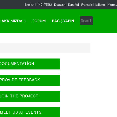
English
|
中文 (简体)
|
Deutsch
|
Español
|
Français
|
Italiano
|
More...
HAKKIMIZDA
FORUM
BAĞIŞ YAPIN
DOCUMENTATION
PROVIDE FEEDBACK
JOIN THE PROJECT!
MEET US AT EVENTS