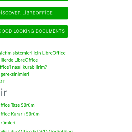
ISCOVER LIBREOFFICE
OOD LOOKING DOCUMENTS
şletim sistemleri için LibreOffice
illerde LibreOffice
fice'i nasıl kurabilirim?
 gereksinimleri
lar
ir
ffice Taze Sürüm
ffice Kararlı Sürüm
ürümleri
bilir LibreOffice & DVD Görüntüleri