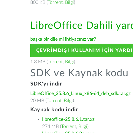
800 KB (
Torrent
,
Bilgi
)
LibreOffice Dahili ya
başka bir dile mi ihtiyacınız var?
ÇEVRIMDIŞI KULLANIM IÇIN YARD
1.8 MB (
Torrent
,
Bilgi
)
SDK ve Kaynak kodu
SDK'yı indir
LibreOffice_25.8.6_Linux_x86-64_deb_sdk.tar.gz
20 MB (
Torrent
,
Bilgi
)
Kaynak kodu indir
libreoffice-25.8.6.1.tar.xz
274 MB (
Torrent
,
Bilgi
)