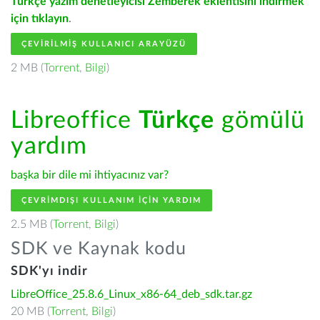
Türkçe yazım denetleyicisi Zemberek eklentisini indirmek
için tıklayın
.
ÇEVIRILMIŞ KULLANICI ARAYÜZÜ
2 MB (
Torrent
,
Bilgi
)
Libreoffice
Türkçe
gömülü
yardım
başka bir dile mi ihtiyacınız var?
ÇEVRIMDIŞI KULLANIM IÇIN YARDIM
2.5 MB (
Torrent
,
Bilgi
)
SDK ve Kaynak kodu
SDK'yı indir
LibreOffice_25.8.6_Linux_x86-64_deb_sdk.tar.gz
20 MB (
Torrent
,
Bilgi
)