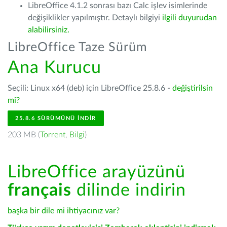
LibreOffice 4.1.2 sonrası bazı Calc işlev isimlerinde
değişiklikler yapılmıştır. Detaylı bilgiyi
ilgili duyurudan
alabilirsiniz.
LibreOffice Taze Sürüm
Ana Kurucu
Seçili: Linux x64 (deb) için LibreOffice 25.8.6 -
değiştirilsin
mi?
25.8.6 SÜRÜMÜNÜ İNDIR
203 MB (
Torrent
,
Bilgi
)
LibreOffice arayüzünü
français
dilinde indirin
başka bir dile mi ihtiyacınız var?