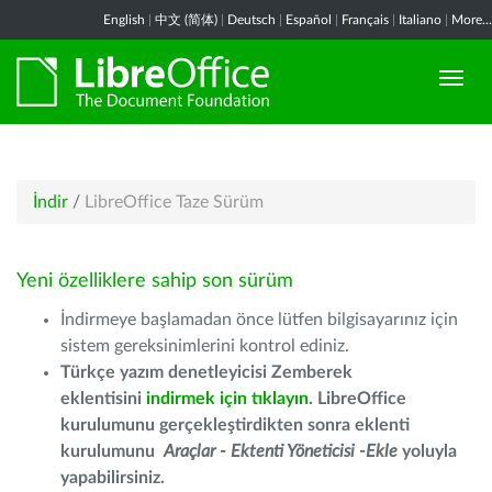
English
|
中文 (简体)
|
Deutsch
|
Español
|
Français
|
Italiano
|
More...
İndir
/
LibreOffice Taze Sürüm
Yeni özelliklere sahip son sürüm
İndirmeye başlamadan önce lütfen bilgisayarınız için
sistem gereksinimlerini kontrol ediniz.
Türkçe yazım denetleyicisi Zemberek
eklentisini
indirmek için tıklayın
. LibreOffice
kurulumunu gerçekleştirdikten sonra eklenti
kurulumunu
Araçlar - Ektenti Yöneticisi -Ekle
yoluyla
yapabilirsiniz.