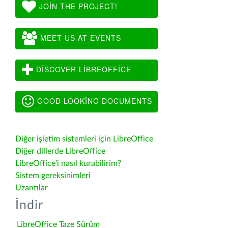
JOIN THE PROJECT!
MEET US AT EVENTS
DISCOVER LIBREOFFICE
GOOD LOOKING DOCUMENTS
Diğer işletim sistemleri için LibreOffice
Diğer dillerde LibreOffice
LibreOffice'i nasıl kurabilirim?
Sistem gereksinimleri
Uzantılar
İndir
LibreOffice Taze Sürüm