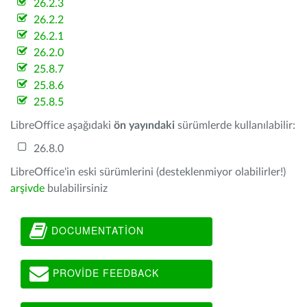
26.2.3
26.2.2
26.2.1
26.2.0
25.8.7
25.8.6
25.8.5
LibreOffice aşağıdaki
ön yayındaki
sürümlerde kullanılabilir:
26.8.0
LibreOffice'in eski sürümlerini (desteklenmiyor olabilirler!)
arşivde
bulabilirsiniz
DOCUMENTATION
PROVIDE FEEDBACK