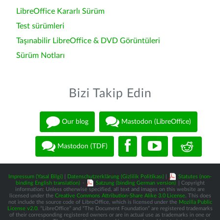
LibreOffice Kararlı Sürüm
Test sürümleri
Taşınabilir LibreOffice & DVD Görüntüleri
Sürüm Notları
Bizi Takip Edin
Our blog
Mastodon (LibreOffice)
Mastodon (TDF)
Impressum (Yasal Bilgi)
|
Datenschutzerklärung (Gizlilik Politikası)
|
Statutes (non-
binding English translation)
-
Satzung (binding German version)
| Copyright
information: Unless otherwise specified, all text and images on this website are
licensed under the
Creative Commons Attribution-Share Alike 3.0 License
. This does
not include the source code of LibreOffice, which is licensed under the
Mozilla Public
License v2.0
. “LibreOffice” and “The Document Foundation” are registered trademarks
of their corresponding registered owners or are in actual use as trademarks in one or