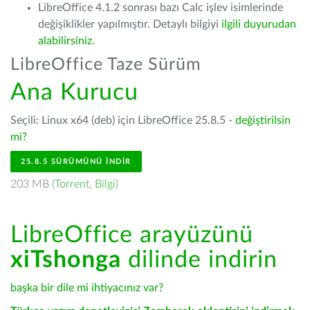
LibreOffice 4.1.2 sonrası bazı Calc işlev isimlerinde
değişiklikler yapılmıştır. Detaylı bilgiyi
ilgili duyurudan
alabilirsiniz.
LibreOffice Taze Sürüm
Ana Kurucu
Seçili: Linux x64 (deb) için LibreOffice 25.8.5 -
değiştirilsin
mi?
25.8.5 SÜRÜMÜNÜ İNDIR
203 MB (
Torrent
,
Bilgi
)
LibreOffice arayüzünü
xiTshonga
dilinde indirin
başka bir dile mi ihtiyacınız var?