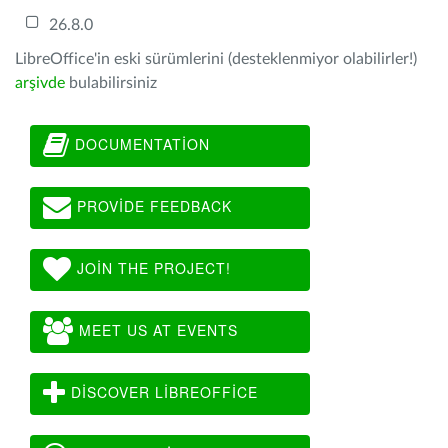
26.8.0
LibreOffice'in eski sürümlerini (desteklenmiyor olabilirler!)
arşivde
bulabilirsiniz
DOCUMENTATION
PROVIDE FEEDBACK
JOIN THE PROJECT!
MEET US AT EVENTS
DISCOVER LIBREOFFICE