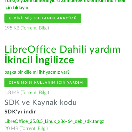
Türkçe yazım denetleyicisi Zemberek eklentisini indirmek
için tıklayın
.
ÇEVIRILMIŞ KULLANICI ARAYÜZÜ
195 KB (
Torrent
,
Bilgi
)
LibreOffice Dahili yardım
İkincil İngilizce
başka bir dile mi ihtiyacınız var?
ÇEVRIMDIŞI KULLANIM IÇIN YARDIM
1.8 MB (
Torrent
,
Bilgi
)
SDK ve Kaynak kodu
SDK'yı indir
LibreOffice_25.8.5_Linux_x86-64_deb_sdk.tar.gz
20 MB (
Torrent
,
Bilgi
)