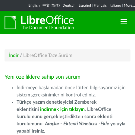
English
|
中文 (简体)
|
Deutsch
|
Español
|
Français
|
Italiano
|
More...
İndir
/
LibreOffice Taze Sürüm
Yeni özelliklere sahip son sürüm
İndirmeye başlamadan önce lütfen bilgisayarınız için
sistem gereksinimlerini kontrol ediniz.
Türkçe yazım denetleyicisi Zemberek
eklentisini
indirmek için tıklayın
. LibreOffice
kurulumunu gerçekleştirdikten sonra eklenti
kurulumunu
Araçlar - Ektenti Yöneticisi -Ekle
yoluyla
yapabilirsiniz.