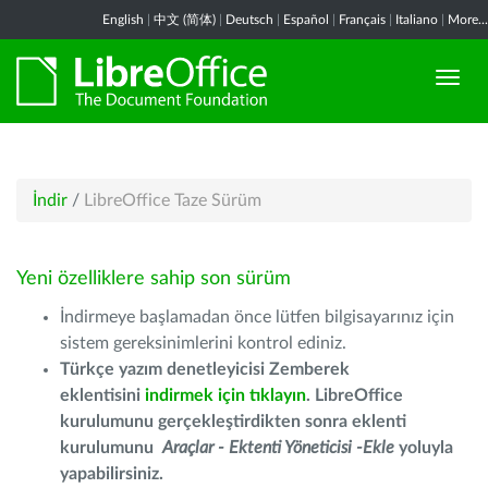
English
|
中文 (简体)
|
Deutsch
|
Español
|
Français
|
Italiano
|
More...
İndir
/
LibreOffice Taze Sürüm
Yeni özelliklere sahip son sürüm
İndirmeye başlamadan önce lütfen bilgisayarınız için
sistem gereksinimlerini kontrol ediniz.
Türkçe yazım denetleyicisi Zemberek
eklentisini
indirmek için tıklayın
. LibreOffice
kurulumunu gerçekleştirdikten sonra eklenti
kurulumunu
Araçlar - Ektenti Yöneticisi -Ekle
yoluyla
yapabilirsiniz.