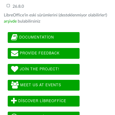
26.8.0
LibreOffice'in eski sürümlerini (desteklenmiyor olabilirler!)
arşivde
bulabilirsiniz
DOCUMENTATION
PROVIDE FEEDBACK
JOIN THE PROJECT!
MEET US AT EVENTS
DISCOVER LIBREOFFICE