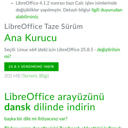
LibreOffice 4.1.2 sonrası bazı Calc işlev isimlerinde
değişiklikler yapılmıştır. Detaylı bilgiyi
ilgili duyurudan
alabilirsiniz.
LibreOffice Taze Sürüm
Ana Kurucu
Seçili: Linux x64 (deb) için LibreOffice 25.8.5 -
değiştirilsin
mi?
25.8.5 SÜRÜMÜNÜ İNDIR
203 MB (
Torrent
,
Bilgi
)
LibreOffice arayüzünü
dansk
dilinde indirin
başka bir dile mi ihtiyacınız var?