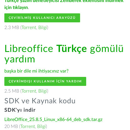
Türkçe yazım denetleyicisi Zemberek eklentisini indirmek
için tıklayın
.
ÇEVIRILMIŞ KULLANICI ARAYÜZÜ
2.3 MB (
Torrent
,
Bilgi
)
Libreoffice
Türkçe
gömülü
yardım
başka bir dile mi ihtiyacınız var?
ÇEVRIMDIŞI KULLANIM IÇIN YARDIM
2.5 MB (
Torrent
,
Bilgi
)
SDK ve Kaynak kodu
SDK'yı indir
LibreOffice_25.8.5_Linux_x86-64_deb_sdk.tar.gz
20 MB (
Torrent
,
Bilgi
)