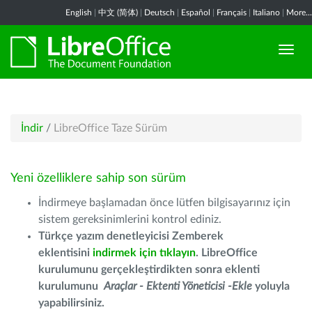
English
|
中文 (简体)
|
Deutsch
|
Español
|
Français
|
Italiano
|
More...
İndir
/
LibreOffice Taze Sürüm
Yeni özelliklere sahip son sürüm
İndirmeye başlamadan önce lütfen bilgisayarınız için
sistem gereksinimlerini kontrol ediniz.
Türkçe yazım denetleyicisi Zemberek
eklentisini
indirmek için tıklayın
. LibreOffice
kurulumunu gerçekleştirdikten sonra eklenti
kurulumunu
Araçlar - Ektenti Yöneticisi -Ekle
yoluyla
yapabilirsiniz.