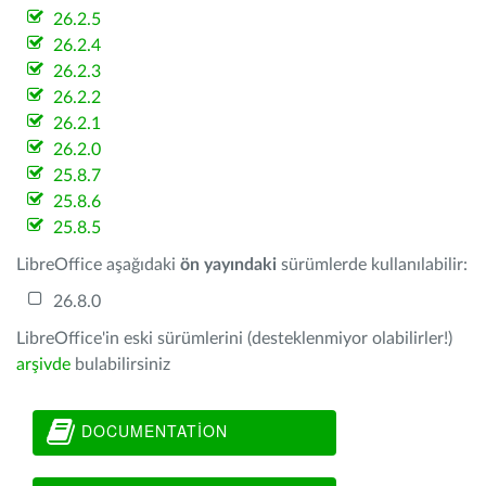
26.2.5
26.2.4
26.2.3
26.2.2
26.2.1
26.2.0
25.8.7
25.8.6
25.8.5
LibreOffice aşağıdaki
ön yayındaki
sürümlerde kullanılabilir:
26.8.0
LibreOffice'in eski sürümlerini (desteklenmiyor olabilirler!)
arşivde
bulabilirsiniz
DOCUMENTATION