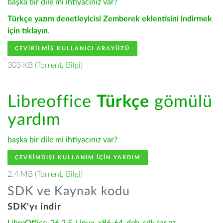
başka bir dile mi ihtiyacınız var?
Türkçe yazım denetleyicisi Zemberek eklentisini indirmek
için tıklayın
.
ÇEVIRILMIŞ KULLANICI ARAYÜZÜ
303 KB (
Torrent
,
Bilgi
)
Libreoffice
Türkçe
gömülü
yardım
başka bir dile mi ihtiyacınız var?
ÇEVRIMDIŞI KULLANIM IÇIN YARDIM
2.4 MB (
Torrent
,
Bilgi
)
SDK ve Kaynak kodu
SDK'yı indir