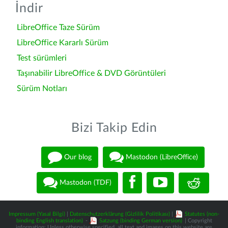
İndir
LibreOffice Taze Sürüm
LibreOffice Kararlı Sürüm
Test sürümleri
Taşınabilir LibreOffice & DVD Görüntüleri
Sürüm Notları
Bizi Takip Edin
Our blog
Mastodon (LibreOffice)
Mastodon (TDF)
Impressum (Yasal Bilgi)
|
Datenschutzerklärung (Gizlilik Politikası)
|
Statutes (non-
binding English translation)
-
Satzung (binding German version)
| Copyright
information: Unless otherwise specified, all text and images on this website are