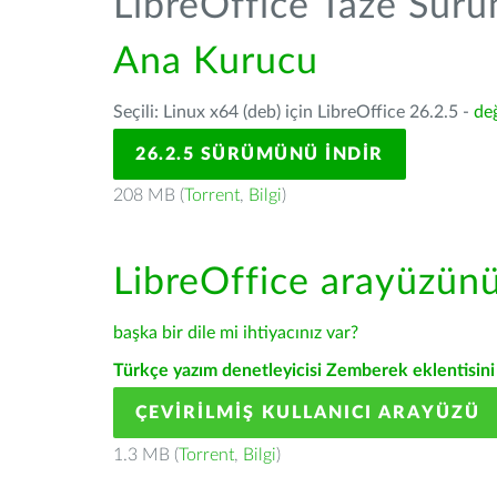
LibreOffice Taze Sür
Ana Kurucu
Seçili: Linux x64 (deb) için LibreOffice 26.2.5 -
değ
26.2.5 SÜRÜMÜNÜ İNDIR
208 MB (
Torrent
,
Bilgi
)
LibreOffice arayüzün
başka bir dile mi ihtiyacınız var?
Türkçe yazım denetleyicisi Zemberek eklentisini 
ÇEVIRILMIŞ KULLANICI ARAYÜZÜ
1.3 MB (
Torrent
,
Bilgi
)