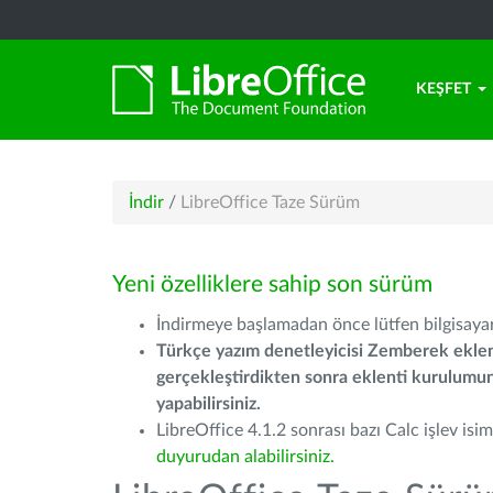
KEŞFET
İndir
/
LibreOffice Taze Sürüm
Yeni özelliklere sahip son sürüm
İndirmeye başlamadan önce lütfen bilgisayarı
Türkçe yazım denetleyicisi Zemberek eklen
gerçekleştirdikten sonra eklenti kurulum
yapabilirsiniz.
LibreOffice 4.1.2 sonrası bazı Calc işlev isiml
duyurudan alabilirsiniz.