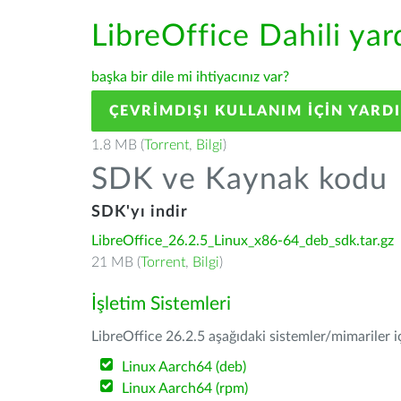
LibreOffice Dahili ya
başka bir dile mi ihtiyacınız var?
ÇEVRIMDIŞI KULLANIM IÇIN YARD
1.8 MB (
Torrent
,
Bilgi
)
SDK ve Kaynak kodu
SDK'yı indir
LibreOffice_26.2.5_Linux_x86-64_deb_sdk.tar.gz
21 MB (
Torrent
,
Bilgi
)
İşletim Sistemleri
LibreOffice 26.2.5 aşağıdaki sistemler/mimariler iç
Linux Aarch64 (deb)
Linux Aarch64 (rpm)