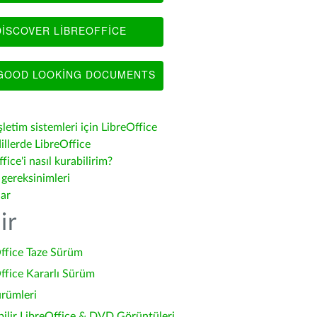
ISCOVER LIBREOFFICE
OOD LOOKING DOCUMENTS
şletim sistemleri için LibreOffice
illerde LibreOffice
fice'i nasıl kurabilirim?
 gereksinimleri
lar
ir
ffice Taze Sürüm
ffice Kararlı Sürüm
ürümleri
bilir LibreOffice & DVD Görüntüleri