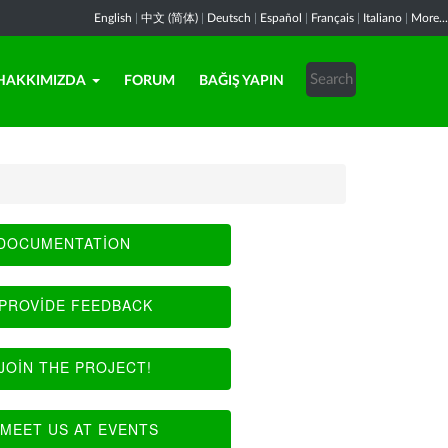
English
|
中文 (简体)
|
Deutsch
|
Español
|
Français
|
Italiano
|
More...
HAKKIMIZDA
FORUM
BAĞIŞ YAPIN
DOCUMENTATION
PROVIDE FEEDBACK
JOIN THE PROJECT!
MEET US AT EVENTS