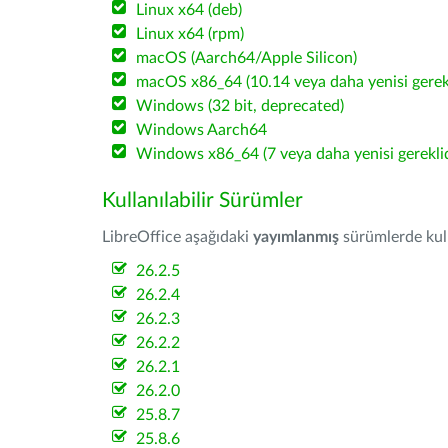
Linux x64 (deb)
Linux x64 (rpm)
macOS (Aarch64/Apple Silicon)
macOS x86_64 (10.14 veya daha yenisi gerekl
Windows (32 bit, deprecated)
Windows Aarch64
Windows x86_64 (7 veya daha yenisi gereklid
Kullanılabilir Sürümler
LibreOffice aşağıdaki
yayımlanmış
sürümlerde kulla
26.2.5
26.2.4
26.2.3
26.2.2
26.2.1
26.2.0
25.8.7
25.8.6