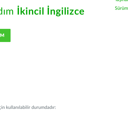
Sürüm 
rdım
İkincil İngilizce
IM
in kullanılabilir durumdadır: