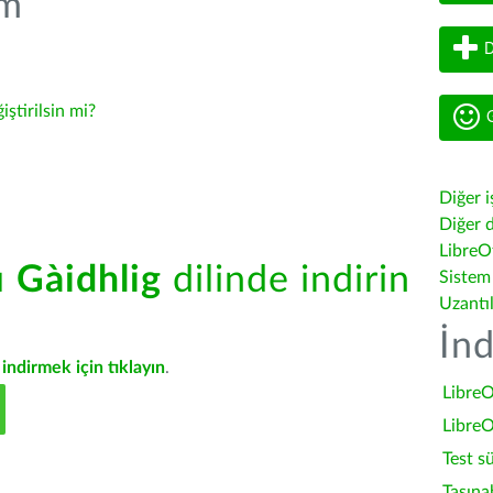
üm
D
iştirilsin mi?
G
Diğer i
Diğer d
LibreOf
ü
Gàidhlig
dilinde indirin
Sistem
Uzantı
İnd
indirmek için tıklayın
.
LibreO
LibreO
Test s
Taşına