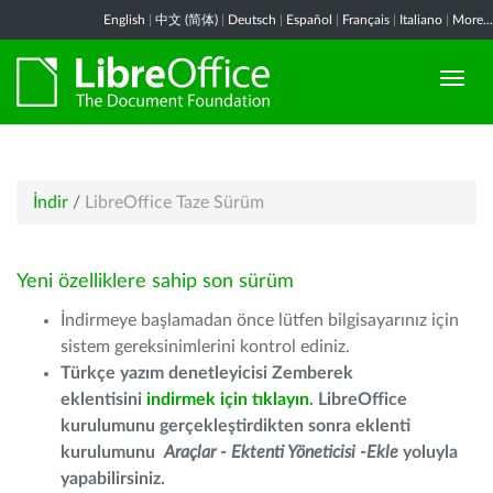
English
|
中文 (简体)
|
Deutsch
|
Español
|
Français
|
Italiano
|
More...
İndir
/
LibreOffice Taze Sürüm
Yeni özelliklere sahip son sürüm
İndirmeye başlamadan önce lütfen bilgisayarınız için
sistem gereksinimlerini kontrol ediniz.
Türkçe yazım denetleyicisi Zemberek
eklentisini
indirmek için tıklayın
. LibreOffice
kurulumunu gerçekleştirdikten sonra eklenti
kurulumunu
Araçlar - Ektenti Yöneticisi -Ekle
yoluyla
yapabilirsiniz.