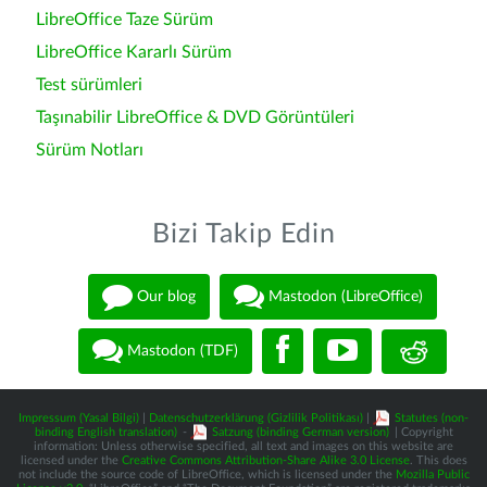
LibreOffice Taze Sürüm
LibreOffice Kararlı Sürüm
Test sürümleri
Taşınabilir LibreOffice & DVD Görüntüleri
Sürüm Notları
Bizi Takip Edin
Our blog
Mastodon (LibreOffice)
Mastodon (TDF)
Impressum (Yasal Bilgi)
|
Datenschutzerklärung (Gizlilik Politikası)
|
Statutes (non-
binding English translation)
-
Satzung (binding German version)
| Copyright
information: Unless otherwise specified, all text and images on this website are
licensed under the
Creative Commons Attribution-Share Alike 3.0 License
. This does
not include the source code of LibreOffice, which is licensed under the
Mozilla Public