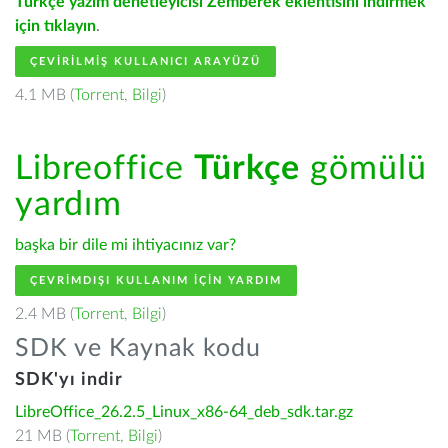
Türkçe yazım denetleyicisi Zemberek eklentisini indirmek
için tıklayın
.
ÇEVIRILMIŞ KULLANICI ARAYÜZÜ
4.1 MB (
Torrent
,
Bilgi
)
Libreoffice
Türkçe
gömülü
yardım
başka bir dile mi ihtiyacınız var?
ÇEVRIMDIŞI KULLANIM IÇIN YARDIM
2.4 MB (
Torrent
,
Bilgi
)
SDK ve Kaynak kodu
SDK'yı indir
LibreOffice_26.2.5_Linux_x86-64_deb_sdk.tar.gz
21 MB (
Torrent
,
Bilgi
)