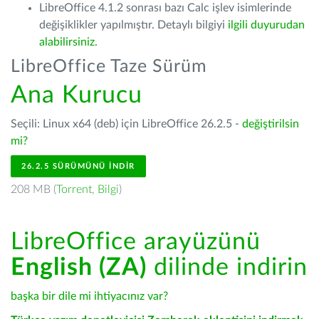
LibreOffice 4.1.2 sonrası bazı Calc işlev isimlerinde
değişiklikler yapılmıştır. Detaylı bilgiyi
ilgili duyurudan
alabilirsiniz.
LibreOffice Taze Sürüm
Ana Kurucu
Seçili: Linux x64 (deb) için LibreOffice 26.2.5 -
değiştirilsin
mi?
26.2.5 SÜRÜMÜNÜ İNDIR
208 MB (
Torrent
,
Bilgi
)
LibreOffice arayüzünü
English (ZA)
dilinde indirin
başka bir dile mi ihtiyacınız var?