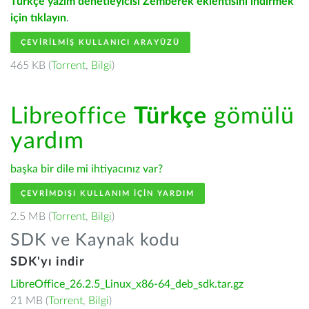
Türkçe yazım denetleyicisi Zemberek eklentisini indirmek
için tıklayın
.
ÇEVIRILMIŞ KULLANICI ARAYÜZÜ
465 KB (
Torrent
,
Bilgi
)
Libreoffice
Türkçe
gömülü
yardım
başka bir dile mi ihtiyacınız var?
ÇEVRIMDIŞI KULLANIM IÇIN YARDIM
2.5 MB (
Torrent
,
Bilgi
)
SDK ve Kaynak kodu
SDK'yı indir
LibreOffice_26.2.5_Linux_x86-64_deb_sdk.tar.gz
21 MB (
Torrent
,
Bilgi
)