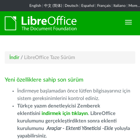
English
|
中文 (简体)
|
Deutsch
|
Español
|
Français
|
Italiano
|
More...
İndir
/
LibreOffice Taze Sürüm
Yeni özelliklere sahip son sürüm
İndirmeye başlamadan önce lütfen bilgisayarınız için
sistem gereksinimlerini kontrol ediniz.
Türkçe yazım denetleyicisi Zemberek
eklentisini
indirmek için tıklayın
. LibreOffice
kurulumunu gerçekleştirdikten sonra eklenti
kurulumunu
Araçlar - Ektenti Yöneticisi -Ekle
yoluyla
yapabilirsiniz.