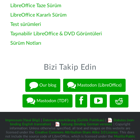
LibreOffice Taze Sürüm
LibreOffice Kararlı Sürüm
Test sürümleri
Taşınabilir LibreOffice & DVD Görüntüleri
Sürüm Notları
Bizi Takip Edin
Our blog
Mastodon (LibreOffice)
Mastodon (TDF)
Impressum (Yasal Bilgi)
|
Datenschutzerklärung (Gizlilik Politikası)
|
Statutes (non-
binding English translation)
-
Satzung (binding German version)
| Copyright
information: Unless otherwise specified, all text and images on this website are
licensed under the
Creative Commons Attribution-Share Alike 3.0 License
. This does
not include the source code of LibreOffice, which is licensed under the
Mozilla Public