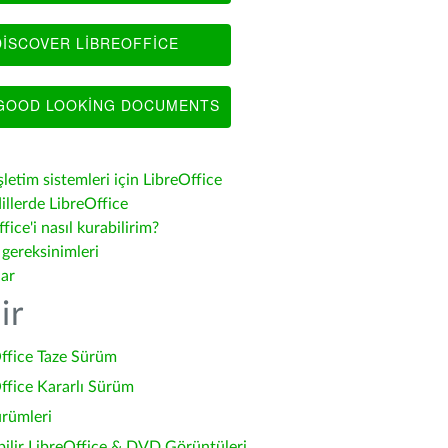
ISCOVER LIBREOFFICE
OOD LOOKING DOCUMENTS
şletim sistemleri için LibreOffice
illerde LibreOffice
fice'i nasıl kurabilirim?
 gereksinimleri
lar
ir
ffice Taze Sürüm
ffice Kararlı Sürüm
ürümleri
bilir LibreOffice & DVD Görüntüleri