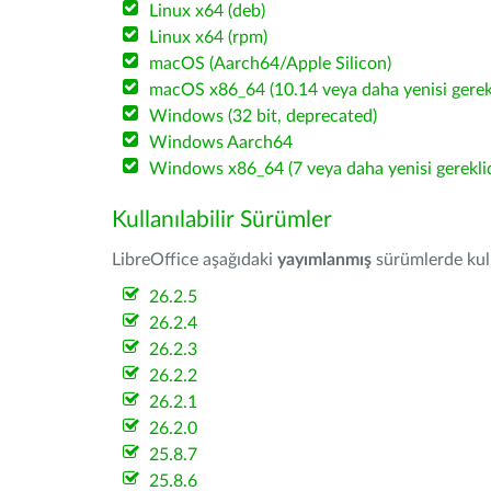
Linux x64 (deb)
Linux x64 (rpm)
macOS (Aarch64/Apple Silicon)
macOS x86_64 (10.14 veya daha yenisi gerekl
Windows (32 bit, deprecated)
Windows Aarch64
Windows x86_64 (7 veya daha yenisi gereklid
Kullanılabilir Sürümler
LibreOffice aşağıdaki
yayımlanmış
sürümlerde kulla
26.2.5
26.2.4
26.2.3
26.2.2
26.2.1
26.2.0
25.8.7
25.8.6