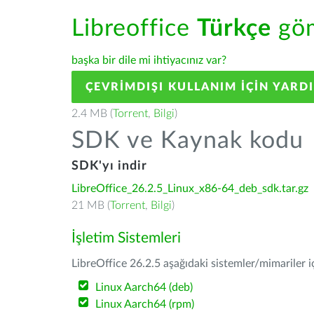
Libreoffice
Türkçe
göm
başka bir dile mi ihtiyacınız var?
ÇEVRIMDIŞI KULLANIM IÇIN YARD
2.4 MB (
Torrent
,
Bilgi
)
SDK ve Kaynak kodu
SDK'yı indir
LibreOffice_26.2.5_Linux_x86-64_deb_sdk.tar.gz
21 MB (
Torrent
,
Bilgi
)
İşletim Sistemleri
LibreOffice 26.2.5 aşağıdaki sistemler/mimariler iç
Linux Aarch64 (deb)
Linux Aarch64 (rpm)