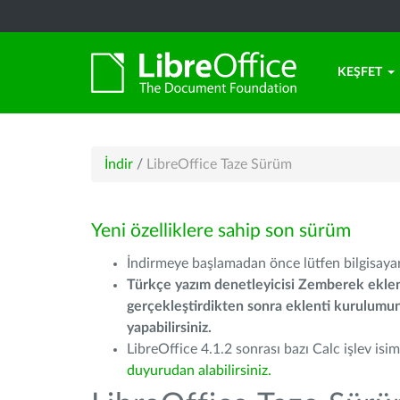
KEŞFET
İndir
/
LibreOffice Taze Sürüm
Yeni özelliklere sahip son sürüm
İndirmeye başlamadan önce lütfen bilgisayarı
Türkçe yazım denetleyicisi Zemberek eklen
gerçekleştirdikten sonra eklenti kurulum
yapabilirsiniz.
LibreOffice 4.1.2 sonrası bazı Calc işlev isiml
duyurudan alabilirsiniz.