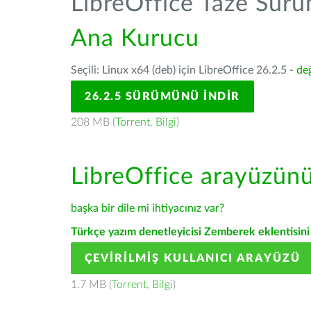
LibreOffice Taze Sür
Ana Kurucu
Seçili: Linux x64 (deb) için LibreOffice 26.2.5 -
değ
26.2.5 SÜRÜMÜNÜ İNDIR
208 MB (
Torrent
,
Bilgi
)
LibreOffice arayüzün
başka bir dile mi ihtiyacınız var?
Türkçe yazım denetleyicisi Zemberek eklentisini 
ÇEVIRILMIŞ KULLANICI ARAYÜZÜ
1.7 MB (
Torrent
,
Bilgi
)