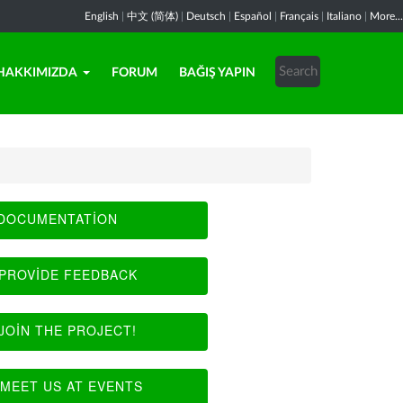
English
|
中文 (简体)
|
Deutsch
|
Español
|
Français
|
Italiano
|
More...
HAKKIMIZDA
FORUM
BAĞIŞ YAPIN
DOCUMENTATION
PROVIDE FEEDBACK
JOIN THE PROJECT!
MEET US AT EVENTS