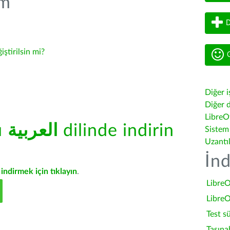
üm
D
iştirilsin mi?
G
Diğer i
Diğer d
LibreOf
ü
العربية
dilinde indirin
Sistem
Uzantı
İnd
indirmek için tıklayın
.
LibreO
LibreO
Test s
Taşına