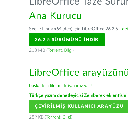
LibreOffice Taze Sür
Ana Kurucu
Seçili: Linux x64 (deb) için LibreOffice 26.2.5 -
değ
26.2.5 SÜRÜMÜNÜ İNDIR
208 MB (
Torrent
,
Bilgi
)
LibreOffice arayüzün
başka bir dile mi ihtiyacınız var?
Türkçe yazım denetleyicisi Zemberek eklentisini 
ÇEVIRILMIŞ KULLANICI ARAYÜZÜ
289 KB (
Torrent
,
Bilgi
)