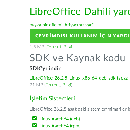
LibreOffice Dahili ya
başka bir dile mi ihtiyacınız var?
ÇEVRIMDIŞI KULLANIM IÇIN YARD
1.8 MB (
Torrent
,
Bilgi
)
SDK ve Kaynak kodu
SDK'yı indir
LibreOffice_26.2.5_Linux_x86-64_deb_sdk.tar.gz
21 MB (
Torrent
,
Bilgi
)
İşletim Sistemleri
LibreOffice 26.2.5 aşağıdaki sistemler/mimariler iç
Linux Aarch64 (deb)
Linux Aarch64 (rpm)