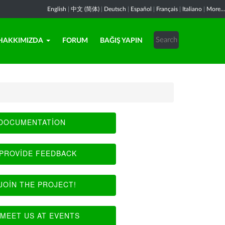
English
|
中文 (简体)
|
Deutsch
|
Español
|
Français
|
Italiano
|
More...
HAKKIMIZDA
FORUM
BAĞIŞ YAPIN
DOCUMENTATION
PROVIDE FEEDBACK
JOIN THE PROJECT!
MEET US AT EVENTS