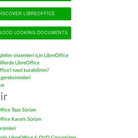
ISCOVER LIBREOFFICE
OOD LOOKING DOCUMENTS
şletim sistemleri için LibreOffice
illerde LibreOffice
fice'i nasıl kurabilirim?
 gereksinimleri
lar
ir
ffice Taze Sürüm
ffice Kararlı Sürüm
ürümleri
bilir LibreOffice & DVD Görüntüleri