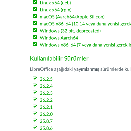
Linux x64 (deb)
Linux x64 (rpm)
macOS (Aarch64/Apple Silicon)
macOS x86_64 (10.14 veya daha yenisi gerekl
Windows (32 bit, deprecated)
Windows Aarch64
Windows x86_64 (7 veya daha yenisi gereklid
Kullanılabilir Sürümler
LibreOffice aşağıdaki
yayımlanmış
sürümlerde kulla
26.2.5
26.2.4
26.2.3
26.2.2
26.2.1
26.2.0
25.8.7
25.8.6