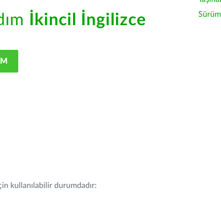
Sürüm 
rdım
İkincil İngilizce
IM
in kullanılabilir durumdadır: