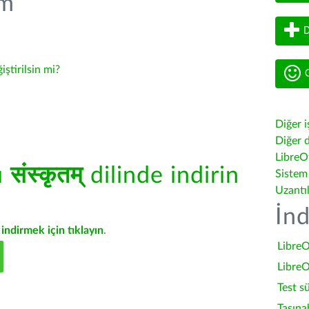
üm
D
iştirilsin mi?
G
Diğer i
Diğer d
LibreOf
ü
संस्कृतम्
dilinde indirin
Sistem
Uzantı
İnd
indirmek için tıklayın
.
LibreO
LibreO
Test s
Taşına