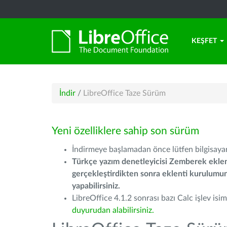
KEŞFET
İndir
/
LibreOffice Taze Sürüm
Yeni özelliklere sahip son sürüm
İndirmeye başlamadan önce lütfen bilgisayarı
Türkçe yazım denetleyicisi Zemberek eklen
gerçekleştirdikten sonra eklenti kurulum
yapabilirsiniz.
LibreOffice 4.1.2 sonrası bazı Calc işlev isiml
duyurudan alabilirsiniz.