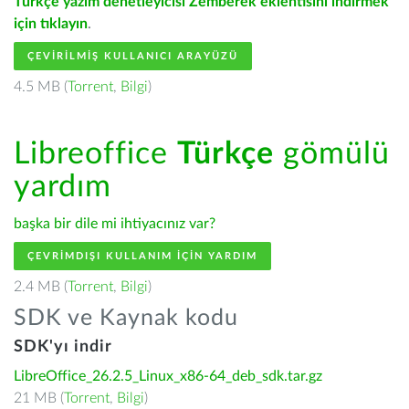
Türkçe yazım denetleyicisi Zemberek eklentisini indirmek
için tıklayın
.
ÇEVIRILMIŞ KULLANICI ARAYÜZÜ
4.5 MB (
Torrent
,
Bilgi
)
Libreoffice
Türkçe
gömülü
yardım
başka bir dile mi ihtiyacınız var?
ÇEVRIMDIŞI KULLANIM IÇIN YARDIM
2.4 MB (
Torrent
,
Bilgi
)
SDK ve Kaynak kodu
SDK'yı indir
LibreOffice_26.2.5_Linux_x86-64_deb_sdk.tar.gz
21 MB (
Torrent
,
Bilgi
)