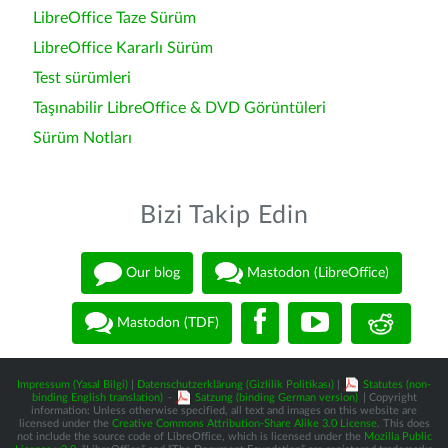
LibreOffice Taze Sürüm
LibreOffice Kararlı Sürüm
Test sürümleri
Taşınabilir LibreOffice & DVD Görüntüleri
Sürüm Notları
Bizi Takip Edin
Our blog
Mastodon (LibreOffice)
Mastodon (TDF)
Impressum (Yasal Bilgi)
|
Datenschutzerklärung (Gizlilik Politikası)
|
Statutes (non-
binding English translation)
-
Satzung (binding German version)
| Copyright
information: Unless otherwise specified, all text and images on this website are
licensed under the
Creative Commons Attribution-Share Alike 3.0 License
. This does
not include the source code of LibreOffice, which is licensed under the
Mozilla Public