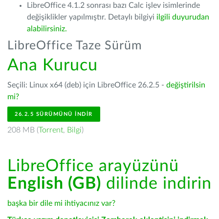
LibreOffice 4.1.2 sonrası bazı Calc işlev isimlerinde
değişiklikler yapılmıştır. Detaylı bilgiyi
ilgili duyurudan
alabilirsiniz.
LibreOffice Taze Sürüm
Ana Kurucu
Seçili: Linux x64 (deb) için LibreOffice 26.2.5 -
değiştirilsin
mi?
26.2.5 SÜRÜMÜNÜ İNDIR
208 MB (
Torrent
,
Bilgi
)
LibreOffice arayüzünü
English (GB)
dilinde indirin
başka bir dile mi ihtiyacınız var?