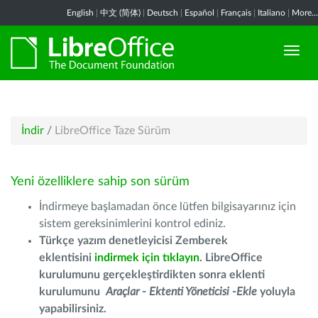
English
|
中文 (简体)
|
Deutsch
|
Español
|
Français
|
Italiano
|
More...
İndir
/
LibreOffice Taze Sürüm
Yeni özelliklere sahip son sürüm
İndirmeye başlamadan önce lütfen bilgisayarınız için
sistem gereksinimlerini kontrol ediniz.
Türkçe yazım denetleyicisi Zemberek
eklentisini
indirmek için tıklayın
. LibreOffice
kurulumunu gerçekleştirdikten sonra eklenti
kurulumunu
Araçlar - Ektenti Yöneticisi -Ekle
yoluyla
yapabilirsiniz.