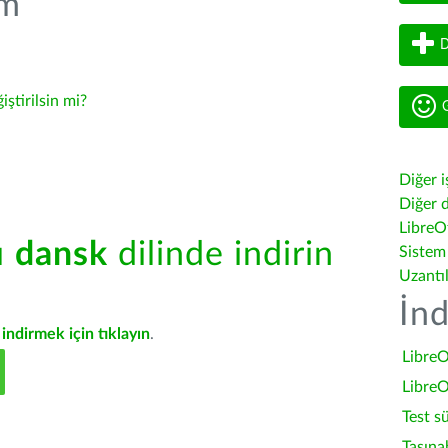
üm
D
iştirilsin mi?
G
Diğer i
Diğer d
LibreOf
ü
dansk
dilinde indirin
Sistem
Uzantı
İnd
indirmek için tıklayın
.
LibreO
LibreO
Test s
Taşına