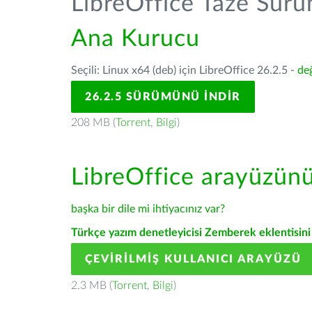
LibreOffice Taze Sür
Ana Kurucu
Seçili: Linux x64 (deb) için LibreOffice 26.2.5 -
değ
26.2.5 SÜRÜMÜNÜ İNDIR
208 MB (
Torrent
,
Bilgi
)
LibreOffice arayüzün
başka bir dile mi ihtiyacınız var?
Türkçe yazım denetleyicisi Zemberek eklentisini 
ÇEVIRILMIŞ KULLANICI ARAYÜZÜ
2.3 MB (
Torrent
,
Bilgi
)