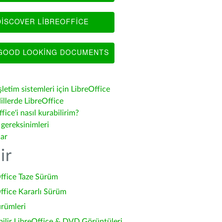
ISCOVER LIBREOFFICE
OOD LOOKING DOCUMENTS
şletim sistemleri için LibreOffice
illerde LibreOffice
fice'i nasıl kurabilirim?
 gereksinimleri
lar
ir
ffice Taze Sürüm
ffice Kararlı Sürüm
ürümleri
bilir LibreOffice & DVD Görüntüleri