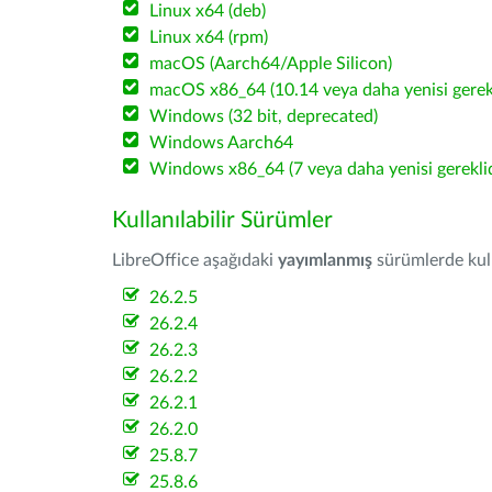
Linux x64 (deb)
Linux x64 (rpm)
macOS (Aarch64/Apple Silicon)
macOS x86_64 (10.14 veya daha yenisi gerekl
Windows (32 bit, deprecated)
Windows Aarch64
Windows x86_64 (7 veya daha yenisi gereklid
Kullanılabilir Sürümler
LibreOffice aşağıdaki
yayımlanmış
sürümlerde kulla
26.2.5
26.2.4
26.2.3
26.2.2
26.2.1
26.2.0
25.8.7
25.8.6