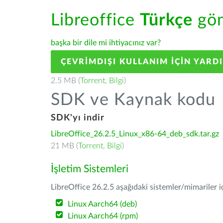
Libreoffice
Türkçe
göm
başka bir dile mi ihtiyacınız var?
ÇEVRIMDIŞI KULLANIM IÇIN YARD
2.5 MB (
Torrent
,
Bilgi
)
SDK ve Kaynak kodu
SDK'yı indir
LibreOffice_26.2.5_Linux_x86-64_deb_sdk.tar.gz
21 MB (
Torrent
,
Bilgi
)
İşletim Sistemleri
LibreOffice 26.2.5 aşağıdaki sistemler/mimariler iç
Linux Aarch64 (deb)
Linux Aarch64 (rpm)