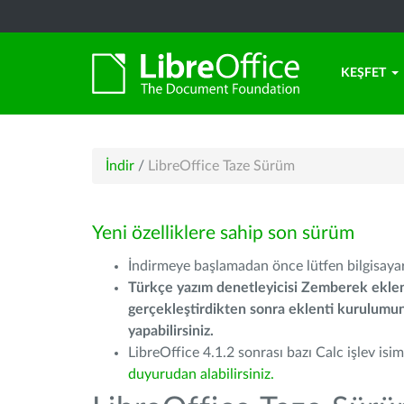
KEŞFET
İndir
/
LibreOffice Taze Sürüm
Yeni özelliklere sahip son sürüm
İndirmeye başlamadan önce lütfen bilgisayarı
Türkçe yazım denetleyicisi Zemberek eklen
gerçekleştirdikten sonra eklenti kurulum
yapabilirsiniz.
LibreOffice 4.1.2 sonrası bazı Calc işlev isiml
duyurudan alabilirsiniz.