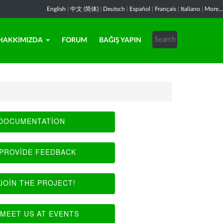
English
|
中文 (简体)
|
Deutsch
|
Español
|
Français
|
Italiano
|
More...
HAKKIMIZDA
FORUM
BAĞIŞ YAPIN
DOCUMENTATION
PROVIDE FEEDBACK
JOIN THE PROJECT!
MEET US AT EVENTS