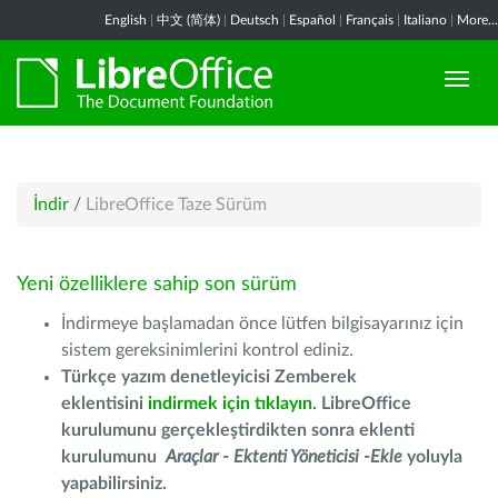
English
|
中文 (简体)
|
Deutsch
|
Español
|
Français
|
Italiano
|
More...
İndir
/
LibreOffice Taze Sürüm
Yeni özelliklere sahip son sürüm
İndirmeye başlamadan önce lütfen bilgisayarınız için
sistem gereksinimlerini kontrol ediniz.
Türkçe yazım denetleyicisi Zemberek
eklentisini
indirmek için tıklayın
. LibreOffice
kurulumunu gerçekleştirdikten sonra eklenti
kurulumunu
Araçlar - Ektenti Yöneticisi -Ekle
yoluyla
yapabilirsiniz.