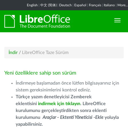
English
|
中文 (简体)
|
Deutsch
|
Español
|
Français
|
Italiano
|
More...
İndir
/
LibreOffice Taze Sürüm
Yeni özelliklere sahip son sürüm
İndirmeye başlamadan önce lütfen bilgisayarınız için
sistem gereksinimlerini kontrol ediniz.
Türkçe yazım denetleyicisi Zemberek
eklentisini
indirmek için tıklayın
. LibreOffice
kurulumunu gerçekleştirdikten sonra eklenti
kurulumunu
Araçlar - Ektenti Yöneticisi -Ekle
yoluyla
yapabilirsiniz.