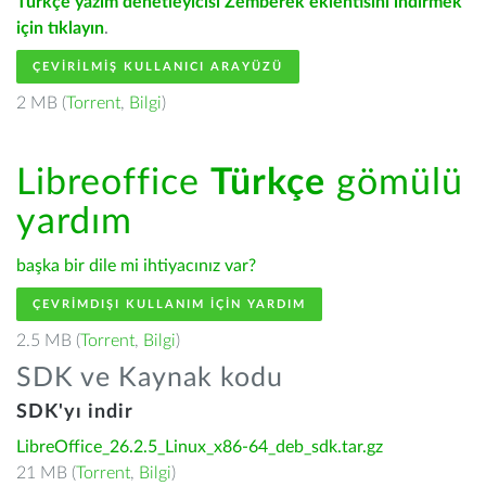
Türkçe yazım denetleyicisi Zemberek eklentisini indirmek
için tıklayın
.
ÇEVIRILMIŞ KULLANICI ARAYÜZÜ
2 MB (
Torrent
,
Bilgi
)
Libreoffice
Türkçe
gömülü
yardım
başka bir dile mi ihtiyacınız var?
ÇEVRIMDIŞI KULLANIM IÇIN YARDIM
2.5 MB (
Torrent
,
Bilgi
)
SDK ve Kaynak kodu
SDK'yı indir
LibreOffice_26.2.5_Linux_x86-64_deb_sdk.tar.gz
21 MB (
Torrent
,
Bilgi
)