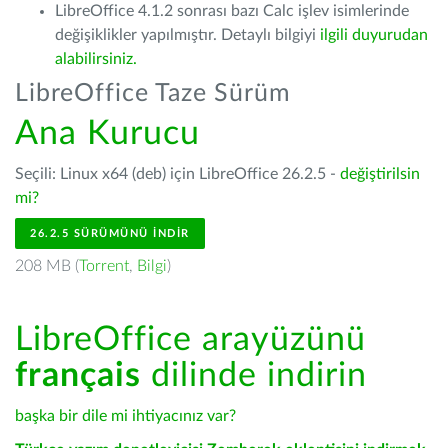
LibreOffice 4.1.2 sonrası bazı Calc işlev isimlerinde
değişiklikler yapılmıştır. Detaylı bilgiyi
ilgili duyurudan
alabilirsiniz.
LibreOffice Taze Sürüm
Ana Kurucu
Seçili: Linux x64 (deb) için LibreOffice 26.2.5 -
değiştirilsin
mi?
26.2.5 SÜRÜMÜNÜ İNDIR
208 MB (
Torrent
,
Bilgi
)
LibreOffice arayüzünü
français
dilinde indirin
başka bir dile mi ihtiyacınız var?