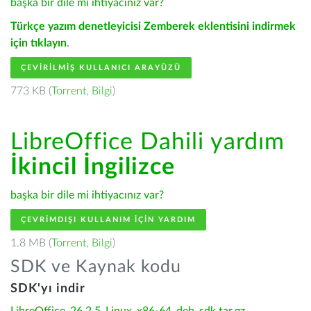
başka bir dile mi ihtiyacınız var?
Türkçe yazım denetleyicisi Zemberek eklentisini indirmek
için tıklayın
.
ÇEVIRILMIŞ KULLANICI ARAYÜZÜ
773 KB (
Torrent
,
Bilgi
)
LibreOffice Dahili yardım
İkincil İngilizce
başka bir dile mi ihtiyacınız var?
ÇEVRIMDIŞI KULLANIM IÇIN YARDIM
1.8 MB (
Torrent
,
Bilgi
)
SDK ve Kaynak kodu
SDK'yı indir