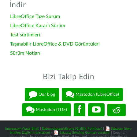
İndir
LibreOffice Taze Sürüm
LibreOffice Kararlı Sürüm
Test sürümleri
Taşınabilir LibreOffice & DVD Görüntüleri
Sürüm Notları
Bizi Takip Edin
Our blog
Mastodon (LibreOffice)
Mastodon (TDF)
Impressum (Yasal Bilgi)
|
Datenschutzerklärung (Gizlilik Politikası)
|
Statutes (non-
binding English translation)
-
Satzung (binding German version)
| Copyright
information: Unless otherwise specified, all text and images on this website are