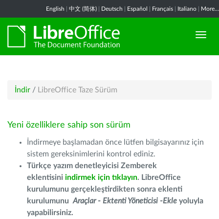
English
|
中文 (简体)
|
Deutsch
|
Español
|
Français
|
Italiano
|
More...
İndir
/
LibreOffice Taze Sürüm
Yeni özelliklere sahip son sürüm
İndirmeye başlamadan önce lütfen bilgisayarınız için
sistem gereksinimlerini kontrol ediniz.
Türkçe yazım denetleyicisi Zemberek
eklentisini
indirmek için tıklayın
. LibreOffice
kurulumunu gerçekleştirdikten sonra eklenti
kurulumunu
Araçlar - Ektenti Yöneticisi -Ekle
yoluyla
yapabilirsiniz.