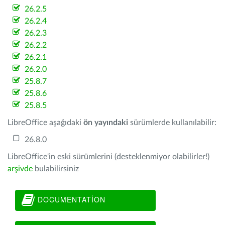
26.2.5
26.2.4
26.2.3
26.2.2
26.2.1
26.2.0
25.8.7
25.8.6
25.8.5
LibreOffice aşağıdaki
ön yayındaki
sürümlerde kullanılabilir:
26.8.0
LibreOffice'in eski sürümlerini (desteklenmiyor olabilirler!)
arşivde
bulabilirsiniz
DOCUMENTATION