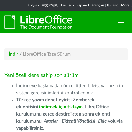
English
|
中文 (简体)
|
Deutsch
|
Español
|
Français
|
Italiano
|
More...
İndir
/
LibreOffice Taze Sürüm
Yeni özelliklere sahip son sürüm
İndirmeye başlamadan önce lütfen bilgisayarınız için
sistem gereksinimlerini kontrol ediniz.
Türkçe yazım denetleyicisi Zemberek
eklentisini
indirmek için tıklayın
. LibreOffice
kurulumunu gerçekleştirdikten sonra eklenti
kurulumunu
Araçlar - Ektenti Yöneticisi -Ekle
yoluyla
yapabilirsiniz.