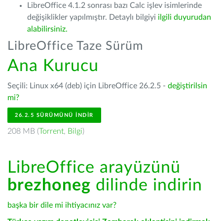
LibreOffice 4.1.2 sonrası bazı Calc işlev isimlerinde
değişiklikler yapılmıştır. Detaylı bilgiyi
ilgili duyurudan
alabilirsiniz.
LibreOffice Taze Sürüm
Ana Kurucu
Seçili: Linux x64 (deb) için LibreOffice 26.2.5 -
değiştirilsin
mi?
26.2.5 SÜRÜMÜNÜ İNDIR
208 MB (
Torrent
,
Bilgi
)
LibreOffice arayüzünü
brezhoneg
dilinde indirin
başka bir dile mi ihtiyacınız var?