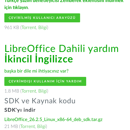
Türkçe yazım denetleyicisi Zemberek eklentisini indirmek
için tıklayın
.
ÇEVIRILMIŞ KULLANICI ARAYÜZÜ
961 KB (
Torrent
,
Bilgi
)
LibreOffice Dahili yardım
İkincil İngilizce
başka bir dile mi ihtiyacınız var?
ÇEVRIMDIŞI KULLANIM IÇIN YARDIM
1.8 MB (
Torrent
,
Bilgi
)
SDK ve Kaynak kodu
SDK'yı indir
LibreOffice_26.2.5_Linux_x86-64_deb_sdk.tar.gz
21 MB (
Torrent
,
Bilgi
)