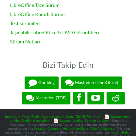
LibreOffice Taze Sürüm
LibreOffice Kararlı Sürüm
Test sürümleri
Taşınabilir LibreOffice & DVD Görüntüleri
Sürüm Notları
Bizi Takip Edin
Our blog
Mastodon (LibreOffice)
Mastodon (TDF)
Impressum (Yasal Bilgi)
|
Datenschutzerklärung (Gizlilik Politikası)
|
Statutes (non-
binding English translation)
-
Satzung (binding German version)
| Copyright
information: Unless otherwise specified, all text and images on this website are
licensed under the
Creative Commons Attribution-Share Alike 3.0 License
. This does
not include the source code of LibreOffice, which is licensed under the
Mozilla Public