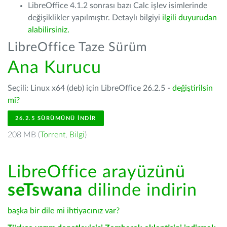
LibreOffice 4.1.2 sonrası bazı Calc işlev isimlerinde
değişiklikler yapılmıştır. Detaylı bilgiyi
ilgili duyurudan
alabilirsiniz.
LibreOffice Taze Sürüm
Ana Kurucu
Seçili: Linux x64 (deb) için LibreOffice 26.2.5 -
değiştirilsin
mi?
26.2.5 SÜRÜMÜNÜ İNDIR
208 MB (
Torrent
,
Bilgi
)
LibreOffice arayüzünü
seTswana
dilinde indirin
başka bir dile mi ihtiyacınız var?