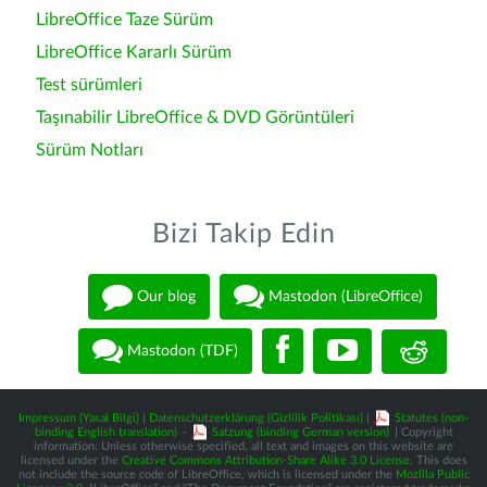
LibreOffice Taze Sürüm
LibreOffice Kararlı Sürüm
Test sürümleri
Taşınabilir LibreOffice & DVD Görüntüleri
Sürüm Notları
Bizi Takip Edin
Our blog
Mastodon (LibreOffice)
Mastodon (TDF)
Impressum (Yasal Bilgi)
|
Datenschutzerklärung (Gizlilik Politikası)
|
Statutes (non-
binding English translation)
-
Satzung (binding German version)
| Copyright
information: Unless otherwise specified, all text and images on this website are
licensed under the
Creative Commons Attribution-Share Alike 3.0 License
. This does
not include the source code of LibreOffice, which is licensed under the
Mozilla Public