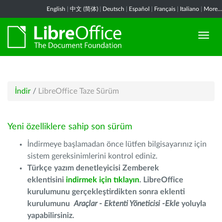
English
|
中文 (简体)
|
Deutsch
|
Español
|
Français
|
Italiano
|
More...
İndir
/
LibreOffice Taze Sürüm
Yeni özelliklere sahip son sürüm
İndirmeye başlamadan önce lütfen bilgisayarınız için
sistem gereksinimlerini kontrol ediniz.
Türkçe yazım denetleyicisi Zemberek
eklentisini
indirmek için tıklayın
. LibreOffice
kurulumunu gerçekleştirdikten sonra eklenti
kurulumunu
Araçlar - Ektenti Yöneticisi -Ekle
yoluyla
yapabilirsiniz.