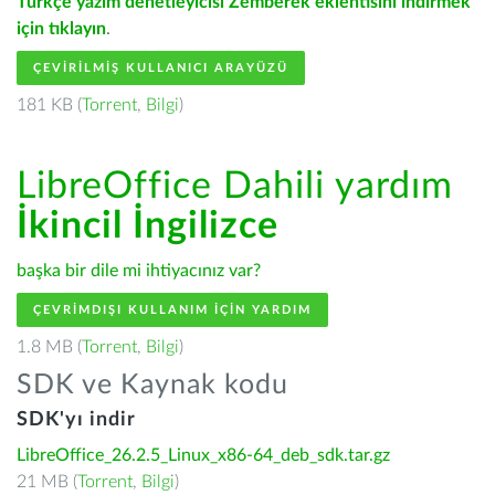
Türkçe yazım denetleyicisi Zemberek eklentisini indirmek
için tıklayın
.
ÇEVIRILMIŞ KULLANICI ARAYÜZÜ
181 KB (
Torrent
,
Bilgi
)
LibreOffice Dahili yardım
İkincil İngilizce
başka bir dile mi ihtiyacınız var?
ÇEVRIMDIŞI KULLANIM IÇIN YARDIM
1.8 MB (
Torrent
,
Bilgi
)
SDK ve Kaynak kodu
SDK'yı indir
LibreOffice_26.2.5_Linux_x86-64_deb_sdk.tar.gz
21 MB (
Torrent
,
Bilgi
)