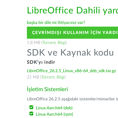
LibreOffice Dahili ya
başka bir dile mi ihtiyacınız var?
ÇEVRIMDIŞI KULLANIM IÇIN YARD
1.8 MB (
Torrent
,
Bilgi
)
SDK ve Kaynak kodu
SDK'yı indir
LibreOffice_26.2.5_Linux_x86-64_deb_sdk.tar.gz
21 MB (
Torrent
,
Bilgi
)
İşletim Sistemleri
LibreOffice 26.2.5 aşağıdaki sistemler/mimariler iç
Linux Aarch64 (deb)
Linux Aarch64 (rpm)