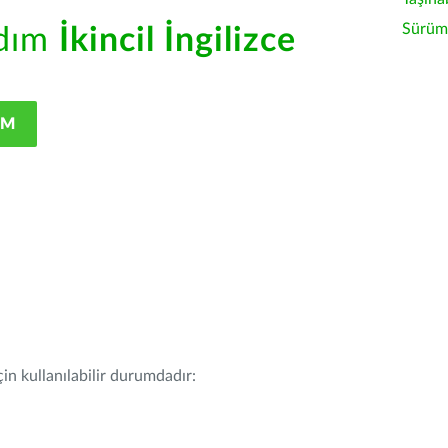
Sürüm 
rdım
İkincil İngilizce
IM
in kullanılabilir durumdadır: