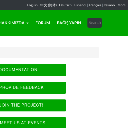
English
|
中文 (简体)
|
Deutsch
|
Español
|
Français
|
Italiano
|
More...
HAKKIMIZDA
FORUM
BAĞIŞ YAPIN
DOCUMENTATION
PROVIDE FEEDBACK
JOIN THE PROJECT!
MEET US AT EVENTS