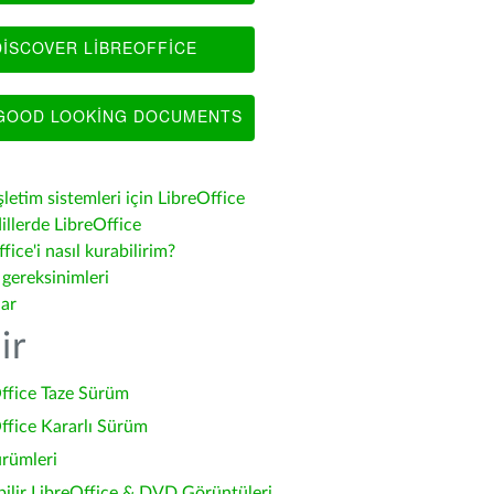
ISCOVER LIBREOFFICE
OOD LOOKING DOCUMENTS
şletim sistemleri için LibreOffice
illerde LibreOffice
fice'i nasıl kurabilirim?
 gereksinimleri
lar
ir
ffice Taze Sürüm
ffice Kararlı Sürüm
ürümleri
bilir LibreOffice & DVD Görüntüleri