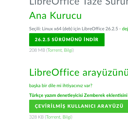
LibreOffice Taze Sür
Ana Kurucu
Seçili: Linux x64 (deb) için LibreOffice 26.2.5 -
değ
26.2.5 SÜRÜMÜNÜ İNDIR
208 MB (
Torrent
,
Bilgi
)
LibreOffice arayüzün
başka bir dile mi ihtiyacınız var?
Türkçe yazım denetleyicisi Zemberek eklentisini 
ÇEVIRILMIŞ KULLANICI ARAYÜZÜ
328 KB (
Torrent
,
Bilgi
)