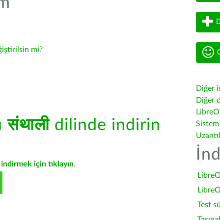
üm
D
iştirilsin mi?
G
Diğer i
Diğer d
LibreOf
ü
संथाली
dilinde indirin
Sistem
Uzantı
İnd
indirmek için tıklayın
.
LibreO
LibreO
Test s
Taşına