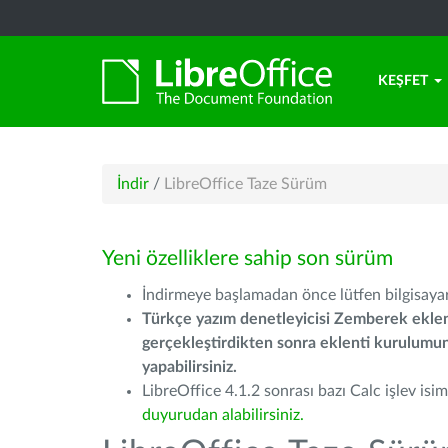
KEŞFET
İndir
/
LibreOffice Taze Sürüm
Yeni özelliklere sahip son sürüm
İndirmeye başlamadan önce lütfen bilgisayarı
Türkçe yazım denetleyicisi Zemberek eklen
gerçekleştirdikten sonra eklenti kurulum
yapabilirsiniz.
LibreOffice 4.1.2 sonrası bazı Calc işlev isiml
duyurudan alabilirsiniz.