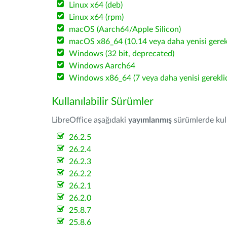
Linux x64 (deb)
Linux x64 (rpm)
macOS (Aarch64/Apple Silicon)
macOS x86_64 (10.14 veya daha yenisi gerekl
Windows (32 bit, deprecated)
Windows Aarch64
Windows x86_64 (7 veya daha yenisi gereklid
Kullanılabilir Sürümler
LibreOffice aşağıdaki
yayımlanmış
sürümlerde kulla
26.2.5
26.2.4
26.2.3
26.2.2
26.2.1
26.2.0
25.8.7
25.8.6