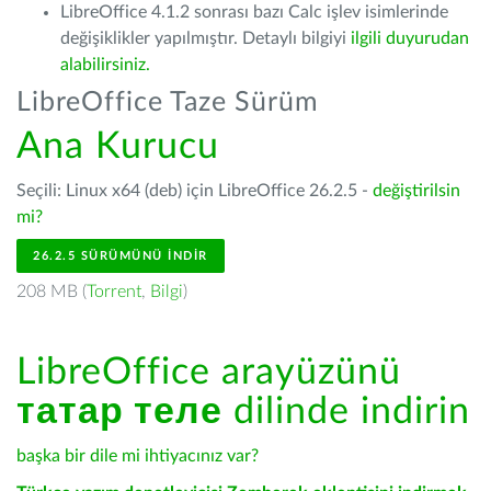
LibreOffice 4.1.2 sonrası bazı Calc işlev isimlerinde
değişiklikler yapılmıştır. Detaylı bilgiyi
ilgili duyurudan
alabilirsiniz.
LibreOffice Taze Sürüm
Ana Kurucu
Seçili: Linux x64 (deb) için LibreOffice 26.2.5 -
değiştirilsin
mi?
26.2.5 SÜRÜMÜNÜ İNDIR
208 MB (
Torrent
,
Bilgi
)
LibreOffice arayüzünü
татар теле
dilinde indirin
başka bir dile mi ihtiyacınız var?