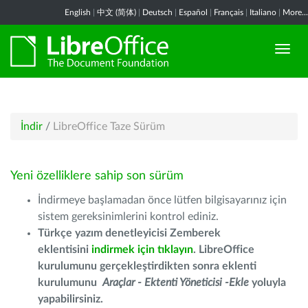
English
|
中文 (简体)
|
Deutsch
|
Español
|
Français
|
Italiano
|
More...
İndir
/
LibreOffice Taze Sürüm
Yeni özelliklere sahip son sürüm
İndirmeye başlamadan önce lütfen bilgisayarınız için
sistem gereksinimlerini kontrol ediniz.
Türkçe yazım denetleyicisi Zemberek
eklentisini
indirmek için tıklayın
. LibreOffice
kurulumunu gerçekleştirdikten sonra eklenti
kurulumunu
Araçlar - Ektenti Yöneticisi -Ekle
yoluyla
yapabilirsiniz.