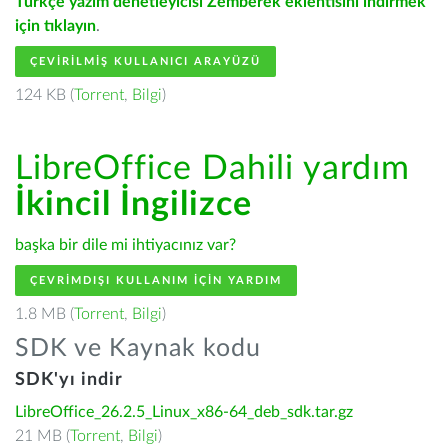
Türkçe yazım denetleyicisi Zemberek eklentisini indirmek
için tıklayın
.
ÇEVIRILMIŞ KULLANICI ARAYÜZÜ
124 KB (
Torrent
,
Bilgi
)
LibreOffice Dahili yardım
İkincil İngilizce
başka bir dile mi ihtiyacınız var?
ÇEVRIMDIŞI KULLANIM IÇIN YARDIM
1.8 MB (
Torrent
,
Bilgi
)
SDK ve Kaynak kodu
SDK'yı indir
LibreOffice_26.2.5_Linux_x86-64_deb_sdk.tar.gz
21 MB (
Torrent
,
Bilgi
)