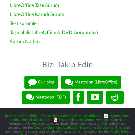
LibreOffice Taze Sürüm
LibreOffice Kararlı Sürüm
Test sürümleri
Taşınabilir LibreOffice & DVD Görüntüleri
Sürüm Notları
Bizi Takip Edin
Our blog
Mastodon (LibreOffice)
Mastodon (TDF)
Impressum (Yasal Bilgi)
|
Datenschutzerklärung (Gizlilik Politikası)
|
Statutes (non-
binding English translation)
-
Satzung (binding German version)
| Copyright
information: Unless otherwise specified, all text and images on this website are
licensed under the
Creative Commons Attribution-Share Alike 3.0 License
. This does
not include the source code of LibreOffice, which is licensed under the
Mozilla Public