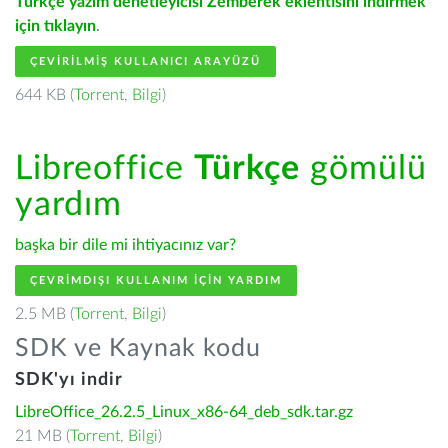
Türkçe yazım denetleyicisi Zemberek eklentisini indirmek
için tıklayın
.
ÇEVIRILMIŞ KULLANICI ARAYÜZÜ
644 KB (
Torrent
,
Bilgi
)
Libreoffice
Türkçe
gömülü
yardım
başka bir dile mi ihtiyacınız var?
ÇEVRIMDIŞI KULLANIM IÇIN YARDIM
2.5 MB (
Torrent
,
Bilgi
)
SDK ve Kaynak kodu
SDK'yı indir
LibreOffice_26.2.5_Linux_x86-64_deb_sdk.tar.gz
21 MB (
Torrent
,
Bilgi
)