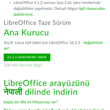
LibreOffice 4.1.2 sonrası bazı Calc işlev isimlerinde
değişiklikler yapılmıştır. Detaylı bilgiyi
ilgili duyurudan
alabilirsiniz.
LibreOffice Taze Sürüm
Ana Kurucu
Seçili: Linux x64 (deb) için LibreOffice 26.2.5 -
değiştirilsin
mi?
26.2.5 SÜRÜMÜNÜ İNDIR
208 MB (
Torrent
,
Bilgi
)
LibreOffice arayüzünü
नेपाली
dilinde indirin
başka bir dile mi ihtiyacınız var?