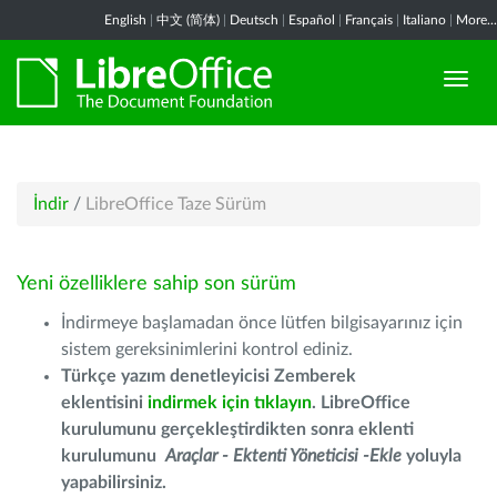
English
|
中文 (简体)
|
Deutsch
|
Español
|
Français
|
Italiano
|
More...
İndir
/
LibreOffice Taze Sürüm
Yeni özelliklere sahip son sürüm
İndirmeye başlamadan önce lütfen bilgisayarınız için
sistem gereksinimlerini kontrol ediniz.
Türkçe yazım denetleyicisi Zemberek
eklentisini
indirmek için tıklayın
. LibreOffice
kurulumunu gerçekleştirdikten sonra eklenti
kurulumunu
Araçlar - Ektenti Yöneticisi -Ekle
yoluyla
yapabilirsiniz.