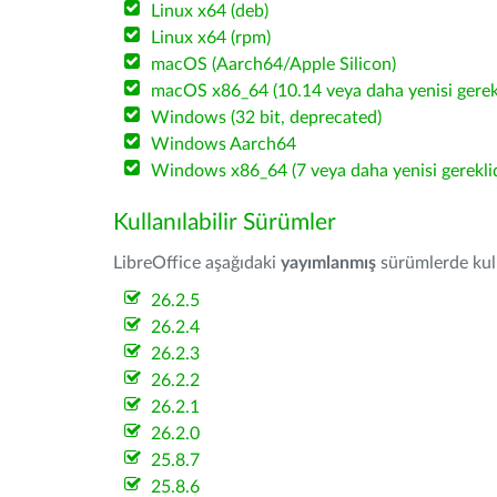
Linux x64 (deb)
Linux x64 (rpm)
macOS (Aarch64/Apple Silicon)
macOS x86_64 (10.14 veya daha yenisi gerekl
Windows (32 bit, deprecated)
Windows Aarch64
Windows x86_64 (7 veya daha yenisi gereklid
Kullanılabilir Sürümler
LibreOffice aşağıdaki
yayımlanmış
sürümlerde kulla
26.2.5
26.2.4
26.2.3
26.2.2
26.2.1
26.2.0
25.8.7
25.8.6