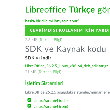
Libreoffice
Türkçe
göm
başka bir dile mi ihtiyacınız var?
ÇEVRIMDIŞI KULLANIM IÇIN YARD
2.6 MB (
Torrent
,
Bilgi
)
SDK ve Kaynak kodu
SDK'yı indir
LibreOffice_26.2.5_Linux_x86-64_deb_sdk.tar.gz
21 MB (
Torrent
,
Bilgi
)
İşletim Sistemleri
LibreOffice 26.2.5 aşağıdaki sistemler/mimariler iç
Linux Aarch64 (deb)
Linux Aarch64 (rpm)