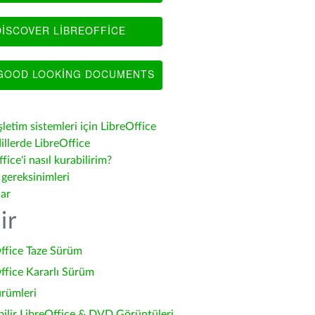
ISCOVER LIBREOFFICE
OOD LOOKING DOCUMENTS
şletim sistemleri için LibreOffice
illerde LibreOffice
fice'i nasıl kurabilirim?
 gereksinimleri
lar
ir
ffice Taze Sürüm
ffice Kararlı Sürüm
ürümleri
bilir LibreOffice & DVD Görüntüleri