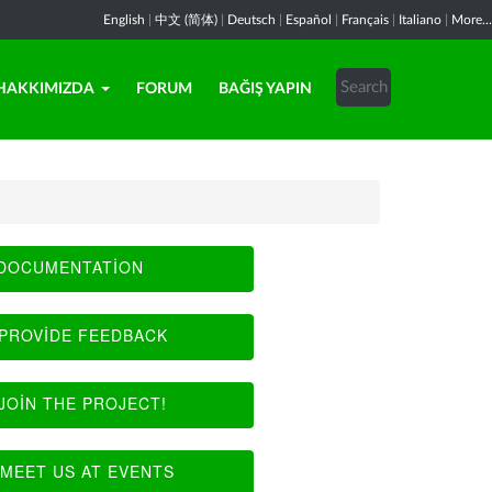
English
|
中文 (简体)
|
Deutsch
|
Español
|
Français
|
Italiano
|
More...
HAKKIMIZDA
FORUM
BAĞIŞ YAPIN
DOCUMENTATION
PROVIDE FEEDBACK
JOIN THE PROJECT!
MEET US AT EVENTS