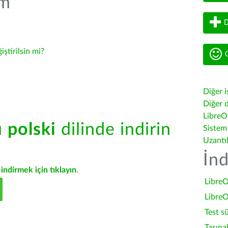
üm
D
iştirilsin mi?
G
Diğer i
Diğer d
LibreOf
ü
polski
dilinde indirin
Sistem
Uzantı
İnd
indirmek için tıklayın
.
LibreO
LibreO
Test s
Taşına