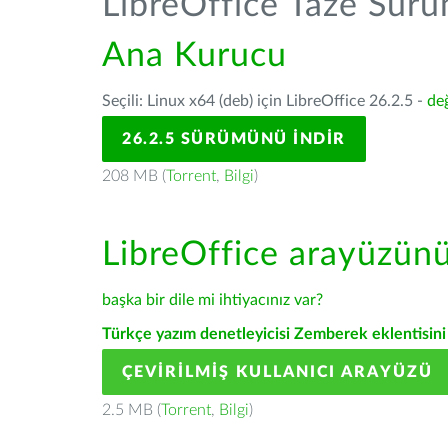
LibreOffice Taze Sür
Ana Kurucu
Seçili: Linux x64 (deb) için LibreOffice 26.2.5 -
değ
26.2.5 SÜRÜMÜNÜ İNDIR
208 MB (
Torrent
,
Bilgi
)
LibreOffice arayüzün
başka bir dile mi ihtiyacınız var?
Türkçe yazım denetleyicisi Zemberek eklentisini 
ÇEVIRILMIŞ KULLANICI ARAYÜZÜ
2.5 MB (
Torrent
,
Bilgi
)