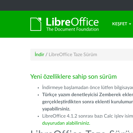
KEŞFET
İndir
/
LibreOffice Taze Sürüm
Yeni özelliklere sahip son sürüm
İndirmeye başlamadan önce lütfen bilgisayarı
Türkçe yazım denetleyicisi Zemberek eklen
gerçekleştirdikten sonra eklenti kurulum
yapabilirsiniz.
LibreOffice 4.1.2 sonrası bazı Calc işlev isiml
duyurudan alabilirsiniz.