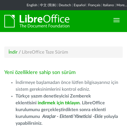
English
|
中文 (简体)
|
Deutsch
|
Español
|
Français
|
Italiano
|
More...
İndir
/
LibreOffice Taze Sürüm
Yeni özelliklere sahip son sürüm
İndirmeye başlamadan önce lütfen bilgisayarınız için
sistem gereksinimlerini kontrol ediniz.
Türkçe yazım denetleyicisi Zemberek
eklentisini
indirmek için tıklayın
. LibreOffice
kurulumunu gerçekleştirdikten sonra eklenti
kurulumunu
Araçlar - Ektenti Yöneticisi -Ekle
yoluyla
yapabilirsiniz.