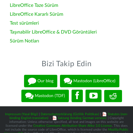
LibreOffice Taze Sürüm
LibreOffice Kararlı Sürüm
Test sürümleri
Taşınabilir LibreOffice & DVD Görüntüleri
Sürüm Notları
Bizi Takip Edin
Our blog
Mastodon (LibreOffice)
Mastodon (TDF)
Impressum (Yasal Bilgi)
|
Datenschutzerklärung (Gizlilik Politikası)
|
Statutes (non-
binding English translation)
-
Satzung (binding German version)
| Copyright
information: Unless otherwise specified, all text and images on this website are
licensed under the
Creative Commons Attribution-Share Alike 3.0 License
. This does
not include the source code of LibreOffice, which is licensed under the
Mozilla Public