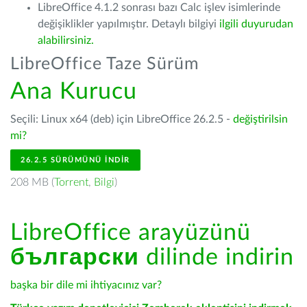
LibreOffice 4.1.2 sonrası bazı Calc işlev isimlerinde
değişiklikler yapılmıştır. Detaylı bilgiyi
ilgili duyurudan
alabilirsiniz.
LibreOffice Taze Sürüm
Ana Kurucu
Seçili: Linux x64 (deb) için LibreOffice 26.2.5 -
değiştirilsin
mi?
26.2.5 SÜRÜMÜNÜ İNDIR
208 MB (
Torrent
,
Bilgi
)
LibreOffice arayüzünü
български
dilinde indirin
başka bir dile mi ihtiyacınız var?