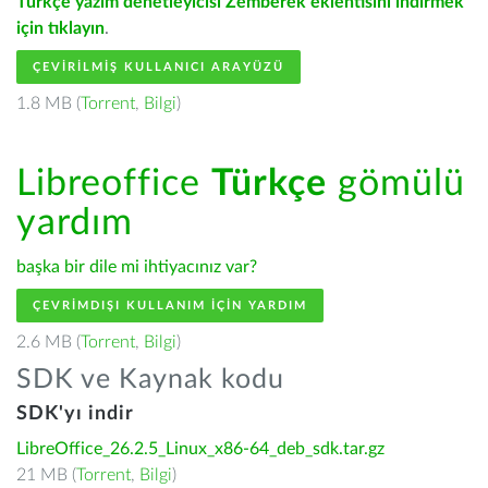
Türkçe yazım denetleyicisi Zemberek eklentisini indirmek
için tıklayın
.
ÇEVIRILMIŞ KULLANICI ARAYÜZÜ
1.8 MB (
Torrent
,
Bilgi
)
Libreoffice
Türkçe
gömülü
yardım
başka bir dile mi ihtiyacınız var?
ÇEVRIMDIŞI KULLANIM IÇIN YARDIM
2.6 MB (
Torrent
,
Bilgi
)
SDK ve Kaynak kodu
SDK'yı indir
LibreOffice_26.2.5_Linux_x86-64_deb_sdk.tar.gz
21 MB (
Torrent
,
Bilgi
)