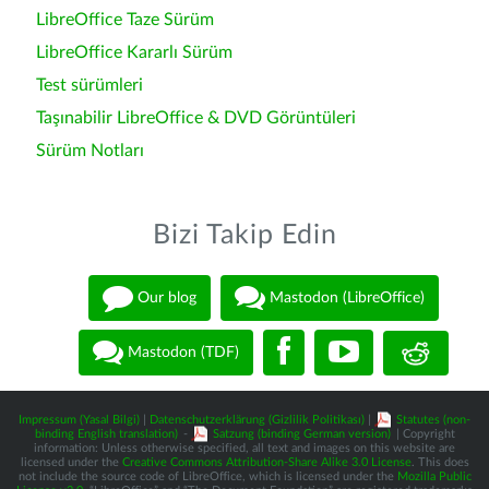
LibreOffice Taze Sürüm
LibreOffice Kararlı Sürüm
Test sürümleri
Taşınabilir LibreOffice & DVD Görüntüleri
Sürüm Notları
Bizi Takip Edin
Our blog
Mastodon (LibreOffice)
Mastodon (TDF)
Impressum (Yasal Bilgi)
|
Datenschutzerklärung (Gizlilik Politikası)
|
Statutes (non-
binding English translation)
-
Satzung (binding German version)
| Copyright
information: Unless otherwise specified, all text and images on this website are
licensed under the
Creative Commons Attribution-Share Alike 3.0 License
. This does
not include the source code of LibreOffice, which is licensed under the
Mozilla Public