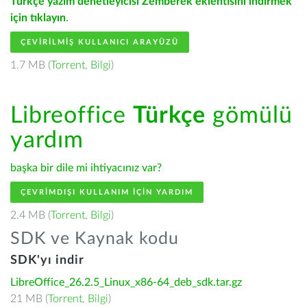
Türkçe yazım denetleyicisi Zemberek eklentisini indirmek
için tıklayın
.
ÇEVIRILMIŞ KULLANICI ARAYÜZÜ
1.7 MB (
Torrent
,
Bilgi
)
Libreoffice
Türkçe
gömülü
yardım
başka bir dile mi ihtiyacınız var?
ÇEVRIMDIŞI KULLANIM IÇIN YARDIM
2.4 MB (
Torrent
,
Bilgi
)
SDK ve Kaynak kodu
SDK'yı indir
LibreOffice_26.2.5_Linux_x86-64_deb_sdk.tar.gz
21 MB (
Torrent
,
Bilgi
)