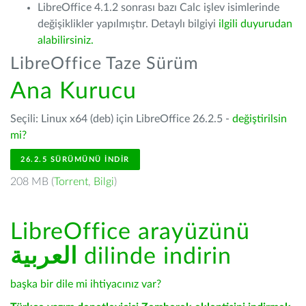
LibreOffice 4.1.2 sonrası bazı Calc işlev isimlerinde
değişiklikler yapılmıştır. Detaylı bilgiyi
ilgili duyurudan
alabilirsiniz.
LibreOffice Taze Sürüm
Ana Kurucu
Seçili: Linux x64 (deb) için LibreOffice 26.2.5 -
değiştirilsin
mi?
26.2.5 SÜRÜMÜNÜ İNDIR
208 MB (
Torrent
,
Bilgi
)
LibreOffice arayüzünü
العربية
dilinde indirin
başka bir dile mi ihtiyacınız var?