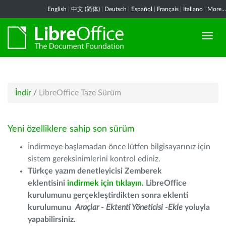
English
|
中文 (简体)
|
Deutsch
|
Español
|
Français
|
Italiano
|
More...
İndir
/
LibreOffice Taze Sürüm
Yeni özelliklere sahip son sürüm
İndirmeye başlamadan önce lütfen bilgisayarınız için
sistem gereksinimlerini kontrol ediniz.
Türkçe yazım denetleyicisi Zemberek
eklentisini
indirmek için tıklayın
. LibreOffice
kurulumunu gerçekleştirdikten sonra eklenti
kurulumunu
Araçlar - Ektenti Yöneticisi -Ekle
yoluyla
yapabilirsiniz.