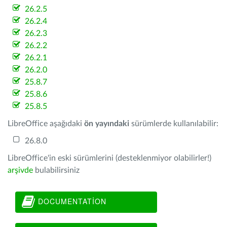
26.2.5
26.2.4
26.2.3
26.2.2
26.2.1
26.2.0
25.8.7
25.8.6
25.8.5
LibreOffice aşağıdaki
ön yayındaki
sürümlerde kullanılabilir:
26.8.0
LibreOffice'in eski sürümlerini (desteklenmiyor olabilirler!)
arşivde
bulabilirsiniz
DOCUMENTATION