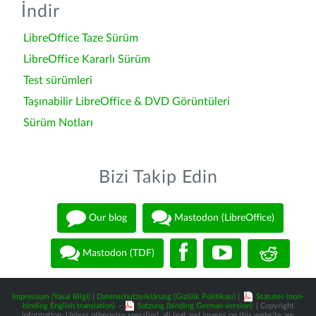
İndir
LibreOffice Taze Sürüm
LibreOffice Kararlı Sürüm
Test sürümleri
Taşınabilir LibreOffice & DVD Görüntüleri
Sürüm Notları
Bizi Takip Edin
Our blog
Mastodon (LibreOffice)
Mastodon (TDF)
Impressum (Yasal Bilgi)
|
Datenschutzerklärung (Gizlilik Politikası)
|
Statutes (non-
binding English translation)
-
Satzung (binding German version)
| Copyright
information: Unless otherwise specified, all text and images on this website are