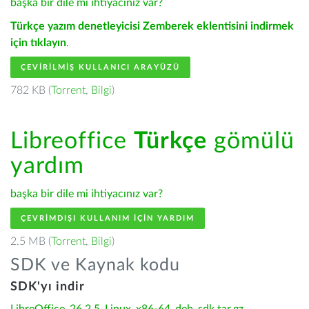
başka bir dile mi ihtiyacınız var?
Türkçe yazım denetleyicisi Zemberek eklentisini indirmek
için tıklayın
.
ÇEVIRILMIŞ KULLANICI ARAYÜZÜ
782 KB (
Torrent
,
Bilgi
)
Libreoffice
Türkçe
gömülü
yardım
başka bir dile mi ihtiyacınız var?
ÇEVRIMDIŞI KULLANIM IÇIN YARDIM
2.5 MB (
Torrent
,
Bilgi
)
SDK ve Kaynak kodu
SDK'yı indir