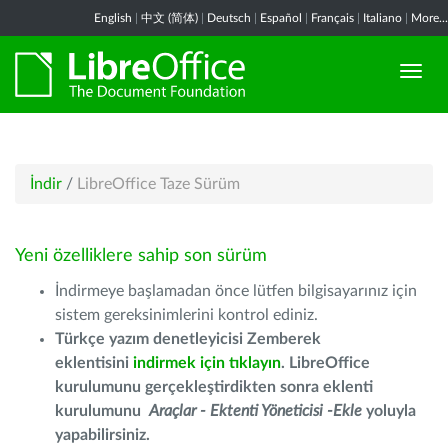
English
|
中文 (简体)
|
Deutsch
|
Español
|
Français
|
Italiano
|
More...
İndir
/
LibreOffice Taze Sürüm
Yeni özelliklere sahip son sürüm
İndirmeye başlamadan önce lütfen bilgisayarınız için
sistem gereksinimlerini kontrol ediniz.
Türkçe yazım denetleyicisi Zemberek
eklentisini
indirmek için tıklayın
. LibreOffice
kurulumunu gerçekleştirdikten sonra eklenti
kurulumunu
Araçlar - Ektenti Yöneticisi -Ekle
yoluyla
yapabilirsiniz.