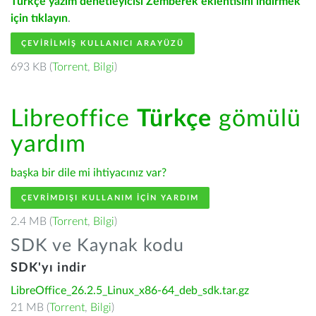
Türkçe yazım denetleyicisi Zemberek eklentisini indirmek
için tıklayın
.
ÇEVIRILMIŞ KULLANICI ARAYÜZÜ
693 KB (
Torrent
,
Bilgi
)
Libreoffice
Türkçe
gömülü
yardım
başka bir dile mi ihtiyacınız var?
ÇEVRIMDIŞI KULLANIM IÇIN YARDIM
2.4 MB (
Torrent
,
Bilgi
)
SDK ve Kaynak kodu
SDK'yı indir
LibreOffice_26.2.5_Linux_x86-64_deb_sdk.tar.gz
21 MB (
Torrent
,
Bilgi
)