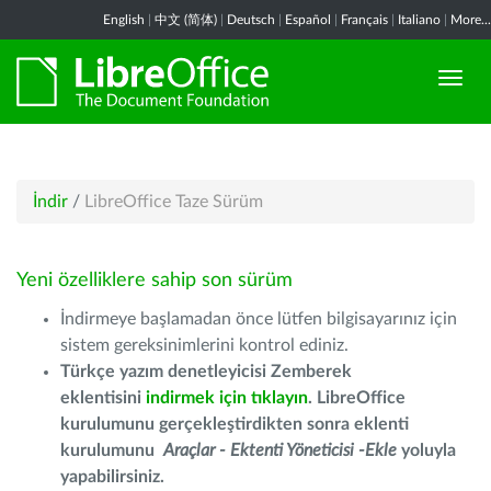
English
|
中文 (简体)
|
Deutsch
|
Español
|
Français
|
Italiano
|
More...
İndir
/
LibreOffice Taze Sürüm
Yeni özelliklere sahip son sürüm
İndirmeye başlamadan önce lütfen bilgisayarınız için
sistem gereksinimlerini kontrol ediniz.
Türkçe yazım denetleyicisi Zemberek
eklentisini
indirmek için tıklayın
. LibreOffice
kurulumunu gerçekleştirdikten sonra eklenti
kurulumunu
Araçlar - Ektenti Yöneticisi -Ekle
yoluyla
yapabilirsiniz.