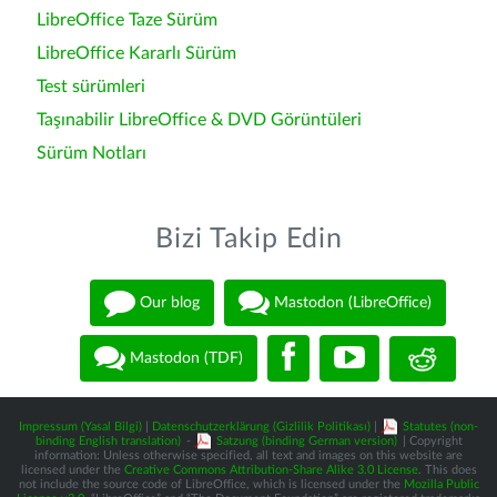
LibreOffice Taze Sürüm
LibreOffice Kararlı Sürüm
Test sürümleri
Taşınabilir LibreOffice & DVD Görüntüleri
Sürüm Notları
Bizi Takip Edin
Our blog
Mastodon (LibreOffice)
Mastodon (TDF)
Impressum (Yasal Bilgi)
|
Datenschutzerklärung (Gizlilik Politikası)
|
Statutes (non-
binding English translation)
-
Satzung (binding German version)
| Copyright
information: Unless otherwise specified, all text and images on this website are
licensed under the
Creative Commons Attribution-Share Alike 3.0 License
. This does
not include the source code of LibreOffice, which is licensed under the
Mozilla Public