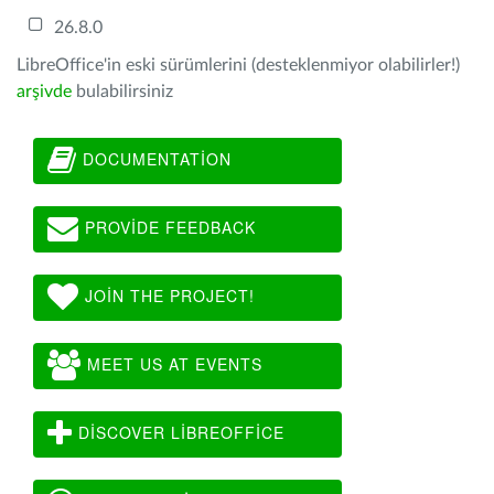
26.8.0
LibreOffice'in eski sürümlerini (desteklenmiyor olabilirler!)
arşivde
bulabilirsiniz
DOCUMENTATION
PROVIDE FEEDBACK
JOIN THE PROJECT!
MEET US AT EVENTS
DISCOVER LIBREOFFICE