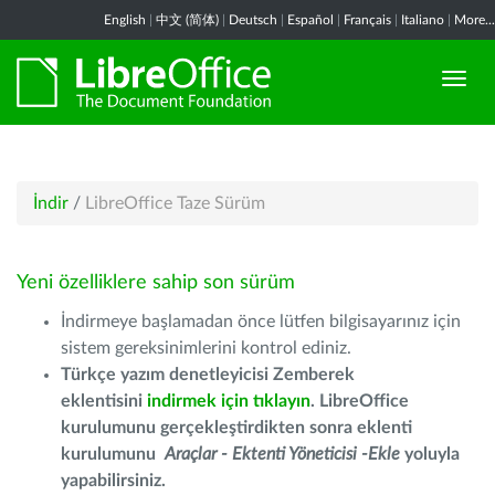
English
|
中文 (简体)
|
Deutsch
|
Español
|
Français
|
Italiano
|
More...
İndir
/
LibreOffice Taze Sürüm
Yeni özelliklere sahip son sürüm
İndirmeye başlamadan önce lütfen bilgisayarınız için
sistem gereksinimlerini kontrol ediniz.
Türkçe yazım denetleyicisi Zemberek
eklentisini
indirmek için tıklayın
. LibreOffice
kurulumunu gerçekleştirdikten sonra eklenti
kurulumunu
Araçlar - Ektenti Yöneticisi -Ekle
yoluyla
yapabilirsiniz.