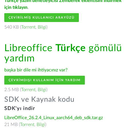
Türkçe yazım denetleyicisi Zemberek eklentisini indirmek
için tıklayın
.
ÇEVIRILMIŞ KULLANICI ARAYÜZÜ
540 KB (
Torrent
,
Bilgi
)
Libreoffice
Türkçe
gömülü
yardım
başka bir dile mi ihtiyacınız var?
ÇEVRIMDIŞI KULLANIM IÇIN YARDIM
2.5 MB (
Torrent
,
Bilgi
)
SDK ve Kaynak kodu
SDK'yı indir
LibreOffice_26.2.4_Linux_aarch64_deb_sdk.tar.gz
21 MB (
Torrent
,
Bilgi
)