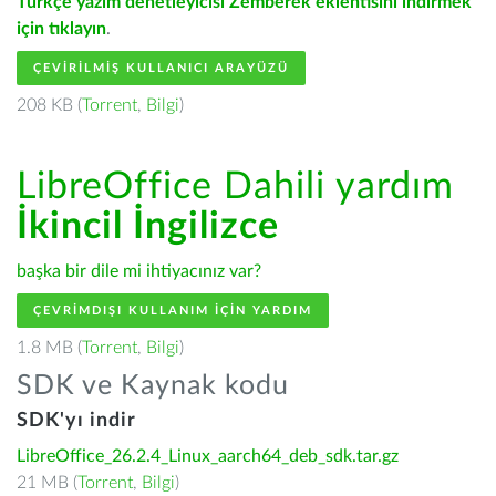
Türkçe yazım denetleyicisi Zemberek eklentisini indirmek
için tıklayın
.
ÇEVIRILMIŞ KULLANICI ARAYÜZÜ
208 KB (
Torrent
,
Bilgi
)
LibreOffice Dahili yardım
İkincil İngilizce
başka bir dile mi ihtiyacınız var?
ÇEVRIMDIŞI KULLANIM IÇIN YARDIM
1.8 MB (
Torrent
,
Bilgi
)
SDK ve Kaynak kodu
SDK'yı indir
LibreOffice_26.2.4_Linux_aarch64_deb_sdk.tar.gz
21 MB (
Torrent
,
Bilgi
)