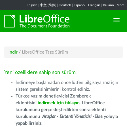
English
|
中文 (简体)
|
Deutsch
|
Español
|
Français
|
Italiano
|
More...
İndir
/
LibreOffice Taze Sürüm
Yeni özelliklere sahip son sürüm
İndirmeye başlamadan önce lütfen bilgisayarınız için
sistem gereksinimlerini kontrol ediniz.
Türkçe yazım denetleyicisi Zemberek
eklentisini
indirmek için tıklayın
. LibreOffice
kurulumunu gerçekleştirdikten sonra eklenti
kurulumunu
Araçlar - Ektenti Yöneticisi -Ekle
yoluyla
yapabilirsiniz.