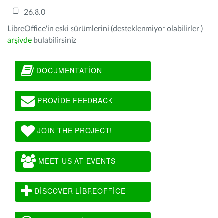
26.8.0
LibreOffice'in eski sürümlerini (desteklenmiyor olabilirler!)
arşivde
bulabilirsiniz
DOCUMENTATION
PROVIDE FEEDBACK
JOIN THE PROJECT!
MEET US AT EVENTS
DISCOVER LIBREOFFICE