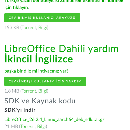
Türkçe yazım denetleyicisi Zemberek eklentisini indirmek
için tıklayın
.
ÇEVIRILMIŞ KULLANICI ARAYÜZÜ
193 KB (
Torrent
,
Bilgi
)
LibreOffice Dahili yardım
İkincil İngilizce
başka bir dile mi ihtiyacınız var?
ÇEVRIMDIŞI KULLANIM IÇIN YARDIM
1.8 MB (
Torrent
,
Bilgi
)
SDK ve Kaynak kodu
SDK'yı indir
LibreOffice_26.2.4_Linux_aarch64_deb_sdk.tar.gz
21 MB (
Torrent
,
Bilgi
)