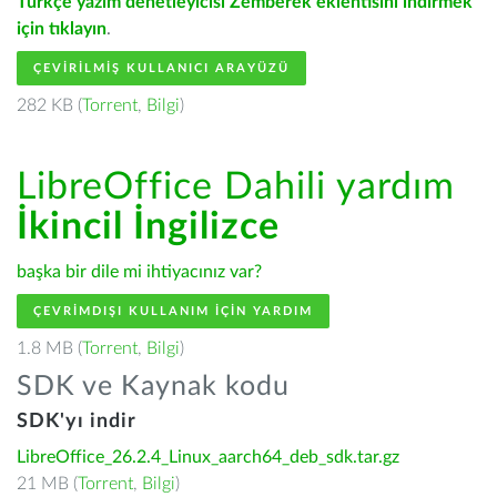
Türkçe yazım denetleyicisi Zemberek eklentisini indirmek
için tıklayın
.
ÇEVIRILMIŞ KULLANICI ARAYÜZÜ
282 KB (
Torrent
,
Bilgi
)
LibreOffice Dahili yardım
İkincil İngilizce
başka bir dile mi ihtiyacınız var?
ÇEVRIMDIŞI KULLANIM IÇIN YARDIM
1.8 MB (
Torrent
,
Bilgi
)
SDK ve Kaynak kodu
SDK'yı indir
LibreOffice_26.2.4_Linux_aarch64_deb_sdk.tar.gz
21 MB (
Torrent
,
Bilgi
)