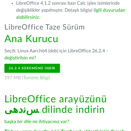
LibreOffice 4.1.2 sonrası bazı Calc işlev isimlerinde
değişiklikler yapılmıştır. Detaylı bilgiyi
ilgili duyurudan
alabilirsiniz.
LibreOffice Taze Sürüm
Ana Kurucu
Seçili: Linux Aarch64 (deb) için LibreOffice 26.2.4 -
değiştirilsin mi?
26.2.4 SÜRÜMÜNÜ İNDIR
197 MB (
Torrent
,
Bilgi
)
LibreOffice arayüzünü
ﺲﻧﺩھی
dilinde indirin
başka bir dile mi ihtiyacınız var?