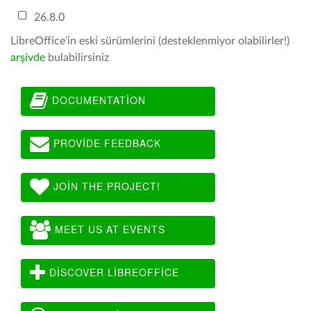
26.8.0
LibreOffice'in eski sürümlerini (desteklenmiyor olabilirler!)
arşivde
bulabilirsiniz
DOCUMENTATION
PROVIDE FEEDBACK
JOIN THE PROJECT!
MEET US AT EVENTS
DISCOVER LIBREOFFICE