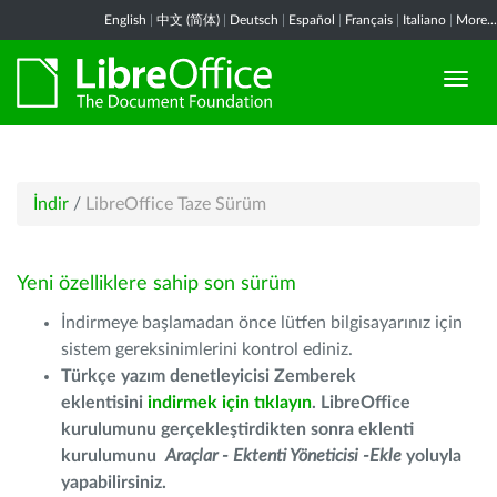
English
|
中文 (简体)
|
Deutsch
|
Español
|
Français
|
Italiano
|
More...
İndir
/
LibreOffice Taze Sürüm
Yeni özelliklere sahip son sürüm
İndirmeye başlamadan önce lütfen bilgisayarınız için
sistem gereksinimlerini kontrol ediniz.
Türkçe yazım denetleyicisi Zemberek
eklentisini
indirmek için tıklayın
. LibreOffice
kurulumunu gerçekleştirdikten sonra eklenti
kurulumunu
Araçlar - Ektenti Yöneticisi -Ekle
yoluyla
yapabilirsiniz.