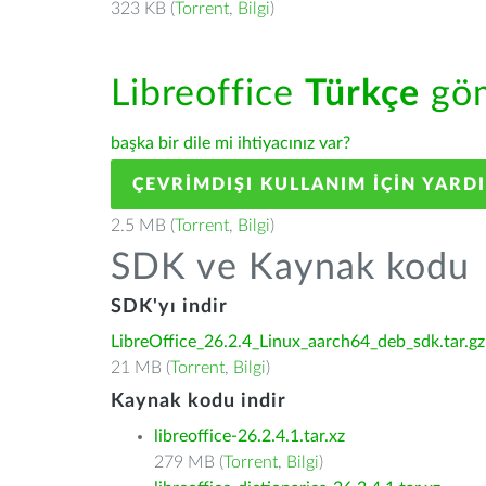
323 KB (
Torrent
,
Bilgi
)
Libreoffice
Türkçe
göm
başka bir dile mi ihtiyacınız var?
ÇEVRIMDIŞI KULLANIM IÇIN YARD
2.5 MB (
Torrent
,
Bilgi
)
SDK ve Kaynak kodu
SDK'yı indir
LibreOffice_26.2.4_Linux_aarch64_deb_sdk.tar.gz
21 MB (
Torrent
,
Bilgi
)
Kaynak kodu indir
libreoffice-26.2.4.1.tar.xz
279 MB (
Torrent
,
Bilgi
)