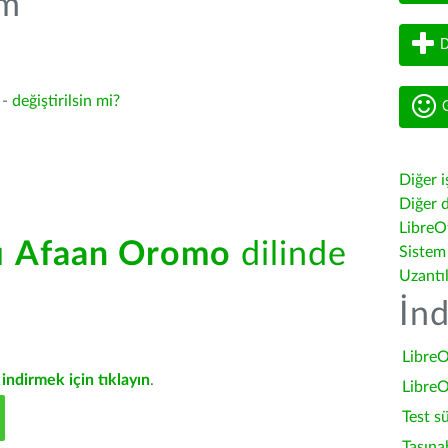
üm
D
 -
değiştirilsin mi?
G
Diğer i
Diğer d
LibreOf
ü
Afaan Oromo
dilinde
Sistem
Uzantı
İnd
LibreO
indirmek için tıklayın
.
LibreO
Test s
Taşına