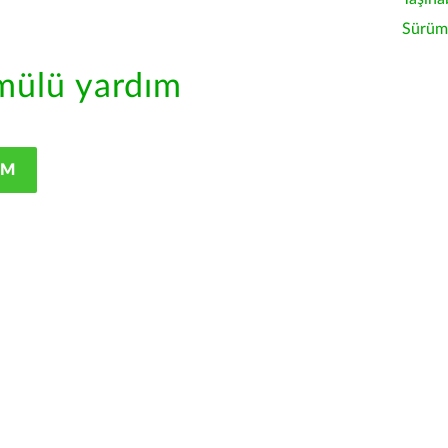
Sürüm 
ülü yardım
IM