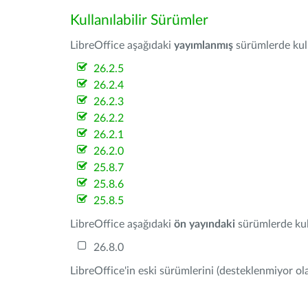
Kullanılabilir Sürümler
LibreOffice aşağıdaki
yayımlanmış
sürümlerde kulla
26.2.5
26.2.4
26.2.3
26.2.2
26.2.1
26.2.0
25.8.7
25.8.6
25.8.5
LibreOffice aşağıdaki
ön yayındaki
sürümlerde kull
26.8.0
LibreOffice'in eski sürümlerini (desteklenmiyor ola