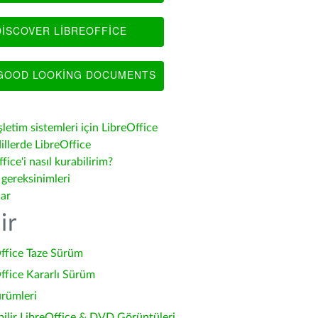
ISCOVER LIBREOFFICE
OOD LOOKING DOCUMENTS
şletim sistemleri için LibreOffice
illerde LibreOffice
fice'i nasıl kurabilirim?
 gereksinimleri
lar
ir
ffice Taze Sürüm
ffice Kararlı Sürüm
ürümleri
bilir LibreOffice & DVD Görüntüleri