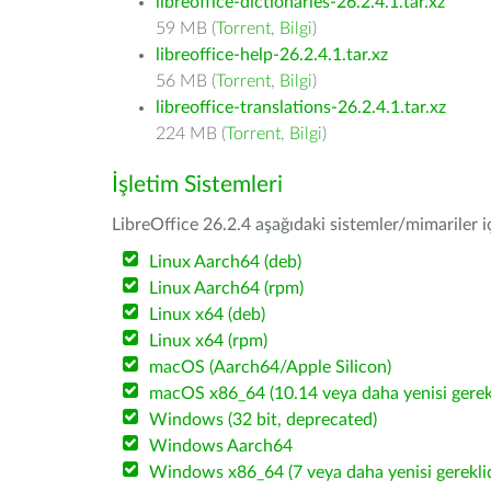
libreoffice-dictionaries-26.2.4.1.tar.xz
59 MB (
Torrent
,
Bilgi
)
libreoffice-help-26.2.4.1.tar.xz
56 MB (
Torrent
,
Bilgi
)
libreoffice-translations-26.2.4.1.tar.xz
224 MB (
Torrent
,
Bilgi
)
İşletim Sistemleri
LibreOffice 26.2.4 aşağıdaki sistemler/mimariler iç
Linux Aarch64 (deb)
Linux Aarch64 (rpm)
Linux x64 (deb)
Linux x64 (rpm)
macOS (Aarch64/Apple Silicon)
macOS x86_64 (10.14 veya daha yenisi gerekl
Windows (32 bit, deprecated)
Windows Aarch64
Windows x86_64 (7 veya daha yenisi gereklid