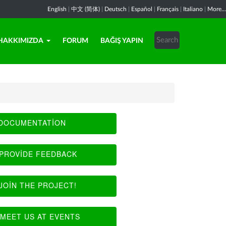
English
|
中文 (简体)
|
Deutsch
|
Español
|
Français
|
Italiano
|
More...
HAKKIMIZDA
FORUM
BAĞIŞ YAPIN
DOCUMENTATION
PROVIDE FEEDBACK
JOIN THE PROJECT!
MEET US AT EVENTS