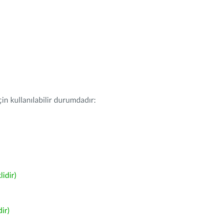
in kullanılabilir durumdadır:
idir)
ir)