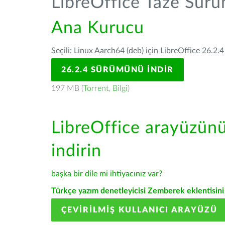
LibreOffice Taze Sür
Ana Kurucu
Seçili: Linux Aarch64 (deb) için LibreOffice 26.2.4
26.2.4 SÜRÜMÜNÜ İNDIR
197 MB (
Torrent
,
Bilgi
)
LibreOffice arayüzün
indirin
başka bir dile mi ihtiyacınız var?
Türkçe yazım denetleyicisi Zemberek eklentisini 
ÇEVIRILMIŞ KULLANICI ARAYÜZÜ