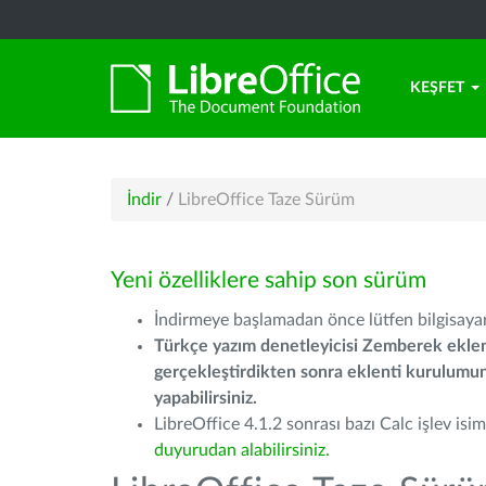
KEŞFET
İndir
/
LibreOffice Taze Sürüm
Yeni özelliklere sahip son sürüm
İndirmeye başlamadan önce lütfen bilgisayarı
Türkçe yazım denetleyicisi Zemberek eklen
gerçekleştirdikten sonra eklenti kurulum
yapabilirsiniz.
LibreOffice 4.1.2 sonrası bazı Calc işlev isiml
duyurudan alabilirsiniz.