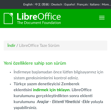
English
|
中文 (简体)
|
Deutsch
|
Español
|
Français
|
Italiano
|
More...
İndir
/
LibreOffice Taze Sürüm
Yeni özelliklere sahip son sürüm
İndirmeye başlamadan önce lütfen bilgisayarınız için
sistem gereksinimlerini kontrol ediniz.
Türkçe yazım denetleyicisi Zemberek
eklentisini
indirmek için tıklayın
. LibreOffice
kurulumunu gerçekleştirdikten sonra eklenti
kurulumunu
Araçlar - Ektenti Yöneticisi -Ekle
yoluyla
yapabilirsiniz.