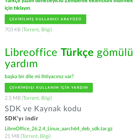
Türkçe yazım denetleyicisi Zemberek eklentisini indirmek
için tıklayın
.
ÇEVIRILMIŞ KULLANICI ARAYÜZÜ
703 KB (
Torrent
,
Bilgi
)
Libreoffice
Türkçe
gömülü
yardım
başka bir dile mi ihtiyacınız var?
ÇEVRIMDIŞI KULLANIM IÇIN YARDIM
2.5 MB (
Torrent
,
Bilgi
)
SDK ve Kaynak kodu
SDK'yı indir
LibreOffice_26.2.4_Linux_aarch64_deb_sdk.tar.gz
21 MB (
Torrent
,
Bilgi
)