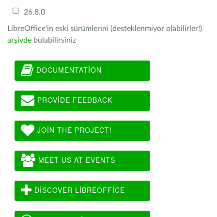
26.8.0
LibreOffice'in eski sürümlerini (desteklenmiyor olabilirler!)
arşivde
bulabilirsiniz
DOCUMENTATION
PROVIDE FEEDBACK
JOIN THE PROJECT!
MEET US AT EVENTS
DISCOVER LIBREOFFICE