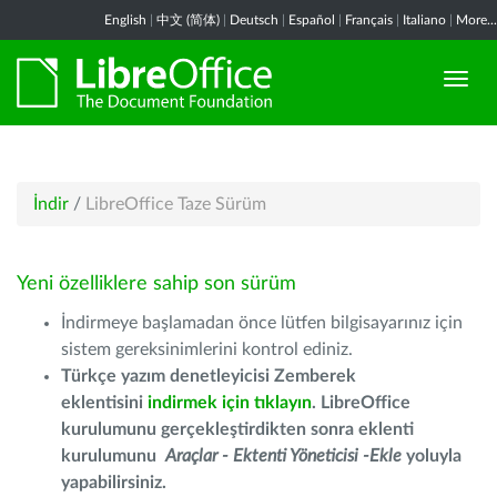
English
|
中文 (简体)
|
Deutsch
|
Español
|
Français
|
Italiano
|
More...
İndir
/
LibreOffice Taze Sürüm
Yeni özelliklere sahip son sürüm
İndirmeye başlamadan önce lütfen bilgisayarınız için
sistem gereksinimlerini kontrol ediniz.
Türkçe yazım denetleyicisi Zemberek
eklentisini
indirmek için tıklayın
. LibreOffice
kurulumunu gerçekleştirdikten sonra eklenti
kurulumunu
Araçlar - Ektenti Yöneticisi -Ekle
yoluyla
yapabilirsiniz.