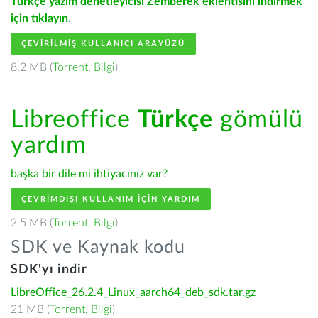
Türkçe yazım denetleyicisi Zemberek eklentisini indirmek
için tıklayın
.
ÇEVIRILMIŞ KULLANICI ARAYÜZÜ
8.2 MB (
Torrent
,
Bilgi
)
Libreoffice
Türkçe
gömülü
yardım
başka bir dile mi ihtiyacınız var?
ÇEVRIMDIŞI KULLANIM IÇIN YARDIM
2.5 MB (
Torrent
,
Bilgi
)
SDK ve Kaynak kodu
SDK'yı indir
LibreOffice_26.2.4_Linux_aarch64_deb_sdk.tar.gz
21 MB (
Torrent
,
Bilgi
)