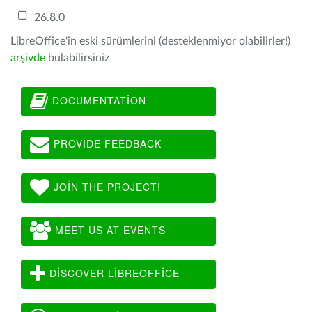
26.8.0
LibreOffice'in eski sürümlerini (desteklenmiyor olabilirler!)
arşivde
bulabilirsiniz
DOCUMENTATION
PROVIDE FEEDBACK
JOIN THE PROJECT!
MEET US AT EVENTS
DISCOVER LIBREOFFICE