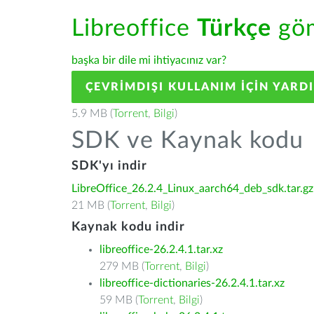
Libreoffice
Türkçe
göm
başka bir dile mi ihtiyacınız var?
ÇEVRIMDIŞI KULLANIM IÇIN YARD
5.9 MB (
Torrent
,
Bilgi
)
SDK ve Kaynak kodu
SDK'yı indir
LibreOffice_26.2.4_Linux_aarch64_deb_sdk.tar.gz
21 MB (
Torrent
,
Bilgi
)
Kaynak kodu indir
libreoffice-26.2.4.1.tar.xz
279 MB (
Torrent
,
Bilgi
)
libreoffice-dictionaries-26.2.4.1.tar.xz
59 MB (
Torrent
,
Bilgi
)