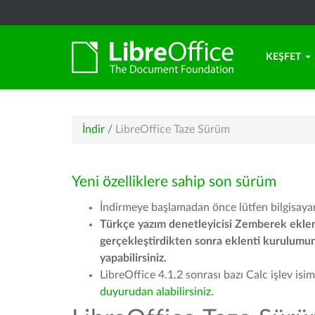
KEŞFET
İndir
/
LibreOffice Taze Sürüm
Yeni özelliklere sahip son sürüm
İndirmeye başlamadan önce lütfen bilgisayarı
Türkçe yazım denetleyicisi Zemberek eklen
gerçekleştirdikten sonra eklenti kurulum
yapabilirsiniz.
LibreOffice 4.1.2 sonrası bazı Calc işlev isiml
duyurudan alabilirsiniz.