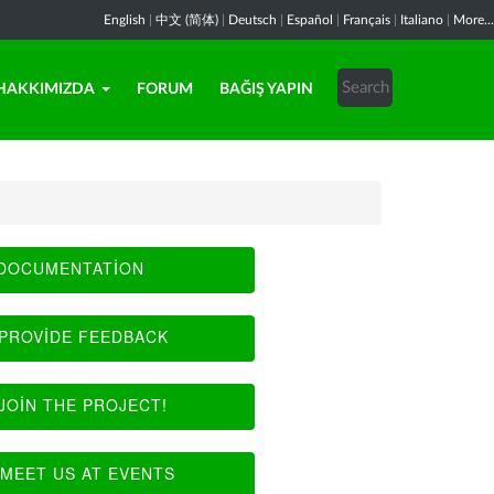
English
|
中文 (简体)
|
Deutsch
|
Español
|
Français
|
Italiano
|
More...
HAKKIMIZDA
FORUM
BAĞIŞ YAPIN
DOCUMENTATION
PROVIDE FEEDBACK
JOIN THE PROJECT!
MEET US AT EVENTS