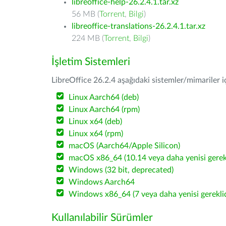
libreoffice-help-26.2.4.1.tar.xz
56 MB (
Torrent
,
Bilgi
)
libreoffice-translations-26.2.4.1.tar.xz
224 MB (
Torrent
,
Bilgi
)
İşletim Sistemleri
LibreOffice 26.2.4 aşağıdaki sistemler/mimariler iç
Linux Aarch64 (deb)
Linux Aarch64 (rpm)
Linux x64 (deb)
Linux x64 (rpm)
macOS (Aarch64/Apple Silicon)
macOS x86_64 (10.14 veya daha yenisi gerekl
Windows (32 bit, deprecated)
Windows Aarch64
Windows x86_64 (7 veya daha yenisi gereklid
Kullanılabilir Sürümler