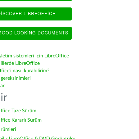
ISCOVER LIBREOFFICE
OOD LOOKING DOCUMENTS
şletim sistemleri için LibreOffice
illerde LibreOffice
fice'i nasıl kurabilirim?
 gereksinimleri
lar
ir
ffice Taze Sürüm
ffice Kararlı Sürüm
ürümleri
bilir LibreOffice & DVD Görüntüleri