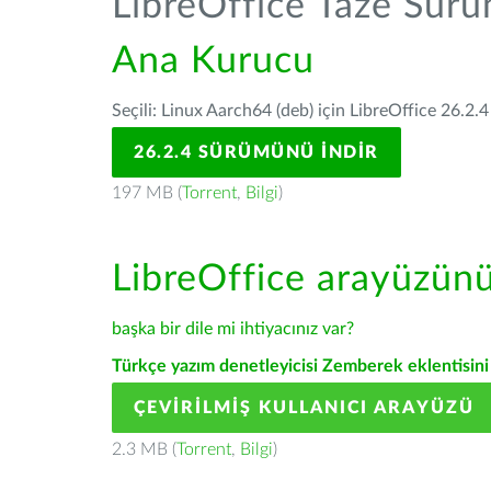
LibreOffice Taze Sür
Ana Kurucu
Seçili: Linux Aarch64 (deb) için LibreOffice 26.2.4
26.2.4 SÜRÜMÜNÜ İNDIR
197 MB (
Torrent
,
Bilgi
)
LibreOffice arayüzün
başka bir dile mi ihtiyacınız var?
Türkçe yazım denetleyicisi Zemberek eklentisini 
ÇEVIRILMIŞ KULLANICI ARAYÜZÜ
2.3 MB (
Torrent
,
Bilgi
)