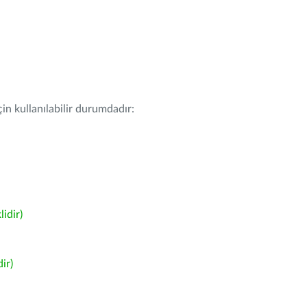
in kullanılabilir durumdadır:
idir)
ir)