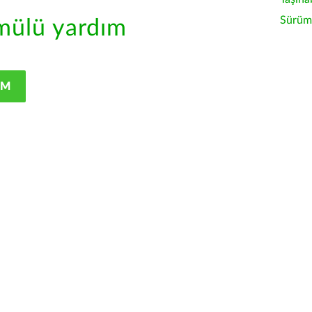
Sürüm 
ülü yardım
IM