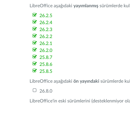
LibreOffice aşağıdaki
yayımlanmış
sürümlerde kulla
26.2.5
26.2.4
26.2.3
26.2.2
26.2.1
26.2.0
25.8.7
25.8.6
25.8.5
LibreOffice aşağıdaki
ön yayındaki
sürümlerde kull
26.8.0
LibreOffice'in eski sürümlerini (desteklenmiyor ola