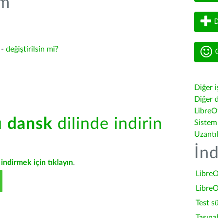
üm
D
 -
değiştirilsin mi?
G
Diğer i
Diğer d
LibreOf
ü
dansk
dilinde indirin
Sistem
Uzantı
İnd
indirmek için tıklayın
.
LibreO
LibreO
Test s
Taşına