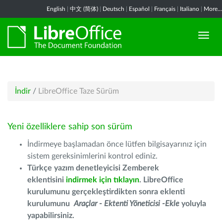
English
|
中文 (简体)
|
Deutsch
|
Español
|
Français
|
Italiano
|
More...
İndir
/
LibreOffice Taze Sürüm
Yeni özelliklere sahip son sürüm
İndirmeye başlamadan önce lütfen bilgisayarınız için
sistem gereksinimlerini kontrol ediniz.
Türkçe yazım denetleyicisi Zemberek
eklentisini
indirmek için tıklayın
. LibreOffice
kurulumunu gerçekleştirdikten sonra eklenti
kurulumunu
Araçlar - Ektenti Yöneticisi -Ekle
yoluyla
yapabilirsiniz.