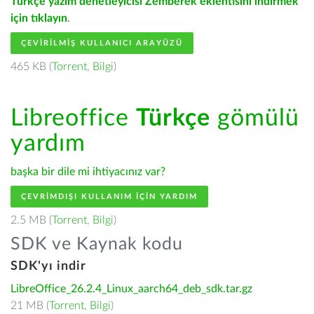
Türkçe yazım denetleyicisi Zemberek eklentisini indirmek
için tıklayın
.
ÇEVIRILMIŞ KULLANICI ARAYÜZÜ
465 KB (
Torrent
,
Bilgi
)
Libreoffice
Türkçe
gömülü
yardım
başka bir dile mi ihtiyacınız var?
ÇEVRIMDIŞI KULLANIM IÇIN YARDIM
2.5 MB (
Torrent
,
Bilgi
)
SDK ve Kaynak kodu
SDK'yı indir
LibreOffice_26.2.4_Linux_aarch64_deb_sdk.tar.gz
21 MB (
Torrent
,
Bilgi
)