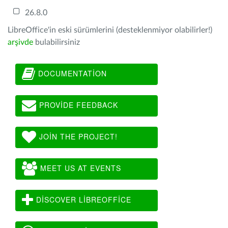
26.8.0
LibreOffice'in eski sürümlerini (desteklenmiyor olabilirler!)
arşivde
bulabilirsiniz
DOCUMENTATION
PROVIDE FEEDBACK
JOIN THE PROJECT!
MEET US AT EVENTS
DISCOVER LIBREOFFICE