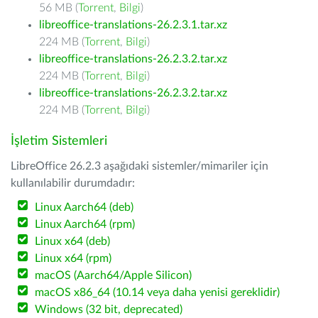
56 MB (
Torrent
,
Bilgi
)
libreoffice-translations-26.2.3.1.tar.xz
224 MB (
Torrent
,
Bilgi
)
libreoffice-translations-26.2.3.2.tar.xz
224 MB (
Torrent
,
Bilgi
)
libreoffice-translations-26.2.3.2.tar.xz
224 MB (
Torrent
,
Bilgi
)
İşletim Sistemleri
LibreOffice 26.2.3 aşağıdaki sistemler/mimariler için
kullanılabilir durumdadır:
Linux Aarch64 (deb)
Linux Aarch64 (rpm)
Linux x64 (deb)
Linux x64 (rpm)
macOS (Aarch64/Apple Silicon)
macOS x86_64 (10.14 veya daha yenisi gereklidir)
Windows (32 bit, deprecated)