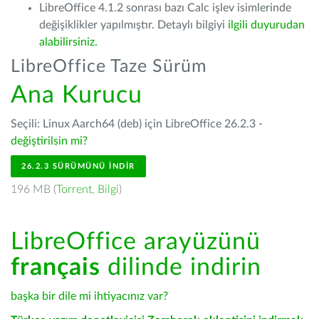
LibreOffice 4.1.2 sonrası bazı Calc işlev isimlerinde
değişiklikler yapılmıştır. Detaylı bilgiyi
ilgili duyurudan
alabilirsiniz.
LibreOffice Taze Sürüm
Ana Kurucu
Seçili: Linux Aarch64 (deb) için LibreOffice 26.2.3 -
değiştirilsin mi?
26.2.3 SÜRÜMÜNÜ İNDIR
196 MB (
Torrent
,
Bilgi
)
LibreOffice arayüzünü
français
dilinde indirin
başka bir dile mi ihtiyacınız var?