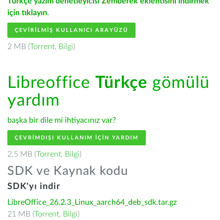
Türkçe yazım denetleyicisi Zemberek eklentisini indirmek
için tıklayın
.
ÇEVIRILMIŞ KULLANICI ARAYÜZÜ
2 MB (
Torrent
,
Bilgi
)
Libreoffice
Türkçe
gömülü
yardım
başka bir dile mi ihtiyacınız var?
ÇEVRIMDIŞI KULLANIM IÇIN YARDIM
2.5 MB (
Torrent
,
Bilgi
)
SDK ve Kaynak kodu
SDK'yı indir
LibreOffice_26.2.3_Linux_aarch64_deb_sdk.tar.gz
21 MB (
Torrent
,
Bilgi
)