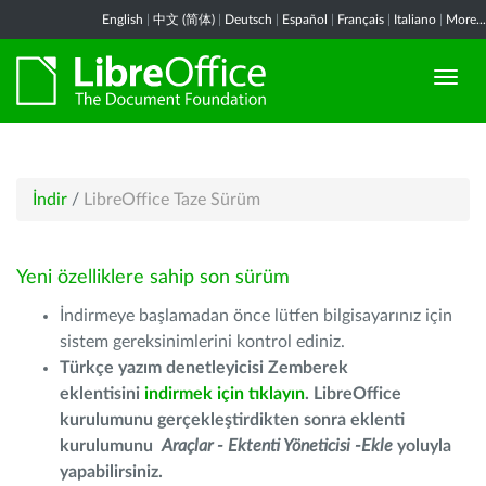
English
|
中文 (简体)
|
Deutsch
|
Español
|
Français
|
Italiano
|
More...
İndir
/
LibreOffice Taze Sürüm
Yeni özelliklere sahip son sürüm
İndirmeye başlamadan önce lütfen bilgisayarınız için
sistem gereksinimlerini kontrol ediniz.
Türkçe yazım denetleyicisi Zemberek
eklentisini
indirmek için tıklayın
. LibreOffice
kurulumunu gerçekleştirdikten sonra eklenti
kurulumunu
Araçlar - Ektenti Yöneticisi -Ekle
yoluyla
yapabilirsiniz.