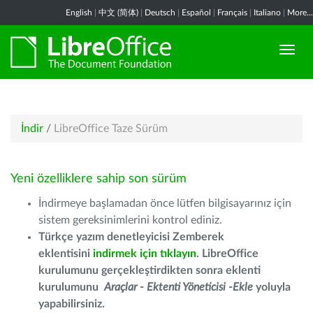
English
|
中文 (简体)
|
Deutsch
|
Español
|
Français
|
Italiano
|
More...
İndir
/
LibreOffice Taze Sürüm
Yeni özelliklere sahip son sürüm
İndirmeye başlamadan önce lütfen bilgisayarınız için
sistem gereksinimlerini kontrol ediniz.
Türkçe yazım denetleyicisi Zemberek
eklentisini
indirmek için tıklayın
. LibreOffice
kurulumunu gerçekleştirdikten sonra eklenti
kurulumunu
Araçlar - Ektenti Yöneticisi -Ekle
yoluyla
yapabilirsiniz.