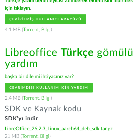
Türkçe yazım denetleyicisi Zemberek eklentisini indirmek
için tıklayın
.
ÇEVIRILMIŞ KULLANICI ARAYÜZÜ
4.1 MB (
Torrent
,
Bilgi
)
Libreoffice
Türkçe
gömülü
yardım
başka bir dile mi ihtiyacınız var?
ÇEVRIMDIŞI KULLANIM IÇIN YARDIM
2.4 MB (
Torrent
,
Bilgi
)
SDK ve Kaynak kodu
SDK'yı indir
LibreOffice_26.2.3_Linux_aarch64_deb_sdk.tar.gz
21 MB (
Torrent
,
Bilgi
)