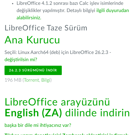
LibreOffice 4.1.2 sonrası bazı Calc işlev isimlerinde
değişiklikler yapılmıştır. Detaylı bilgiyi
ilgili duyurudan
alabilirsiniz.
LibreOffice Taze Sürüm
Ana Kurucu
Seçili: Linux Aarch64 (deb) için LibreOffice 26.2.3 -
değiştirilsin mi?
26.2.3 SÜRÜMÜNÜ İNDIR
196 MB (
Torrent
,
Bilgi
)
LibreOffice arayüzünü
English (ZA)
dilinde indirin
başka bir dile mi ihtiyacınız var?