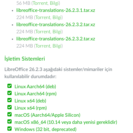
56 MB (
Torrent
,
Bilgi
)
libreoffice-translations-26.2.3.1.tar.xz
224 MB (
Torrent
,
Bilgi
)
libreoffice-translations-26.2.3.2.tar.xz
224 MB (
Torrent
,
Bilgi
)
libreoffice-translations-26.2.3.2.tar.xz
224 MB (
Torrent
,
Bilgi
)
İşletim Sistemleri
LibreOffice 26.2.3 aşağıdaki sistemler/mimariler için
kullanılabilir durumdadır:
Linux Aarch64 (deb)
Linux Aarch64 (rpm)
Linux x64 (deb)
Linux x64 (rpm)
macOS (Aarch64/Apple Silicon)
macOS x86_64 (10.14 veya daha yenisi gereklidir)
Windows (32 bit, deprecated)