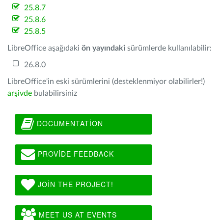
25.8.7
25.8.6
25.8.5
LibreOffice aşağıdaki
ön yayındaki
sürümlerde kullanılabilir:
26.8.0
LibreOffice'in eski sürümlerini (desteklenmiyor olabilirler!)
arşivde
bulabilirsiniz
DOCUMENTATION
PROVIDE FEEDBACK
JOIN THE PROJECT!
MEET US AT EVENTS