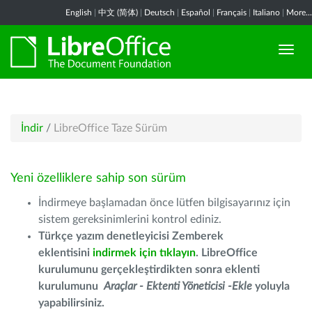
English
|
中文 (简体)
|
Deutsch
|
Español
|
Français
|
Italiano
|
More...
İndir
/
LibreOffice Taze Sürüm
Yeni özelliklere sahip son sürüm
İndirmeye başlamadan önce lütfen bilgisayarınız için
sistem gereksinimlerini kontrol ediniz.
Türkçe yazım denetleyicisi Zemberek
eklentisini
indirmek için tıklayın
. LibreOffice
kurulumunu gerçekleştirdikten sonra eklenti
kurulumunu
Araçlar - Ektenti Yöneticisi -Ekle
yoluyla
yapabilirsiniz.