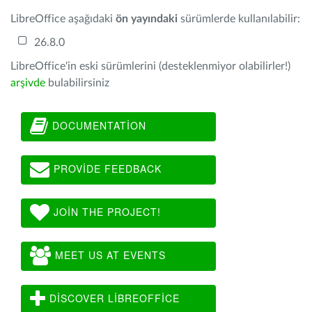
LibreOffice aşağıdaki
ön yayındaki
sürümlerde kullanılabilir:
26.8.0
LibreOffice'in eski sürümlerini (desteklenmiyor olabilirler!)
arşivde
bulabilirsiniz
DOCUMENTATION
PROVIDE FEEDBACK
JOIN THE PROJECT!
MEET US AT EVENTS
DISCOVER LIBREOFFICE