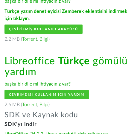
başka bir dile mi ihtiyacınız var?
Türkçe yazım denetleyicisi Zemberek eklentisini indirmek
için tıklayın
.
ÇEVIRILMIŞ KULLANICI ARAYÜZÜ
2.2 MB (
Torrent
,
Bilgi
)
Libreoffice
Türkçe
gömülü
yardım
başka bir dile mi ihtiyacınız var?
ÇEVRIMDIŞI KULLANIM IÇIN YARDIM
2.6 MB (
Torrent
,
Bilgi
)
SDK ve Kaynak kodu
SDK'yı indir