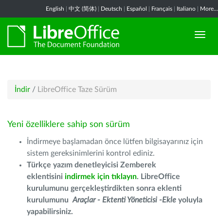
English
|
中文 (简体)
|
Deutsch
|
Español
|
Français
|
Italiano
|
More...
İndir
/
LibreOffice Taze Sürüm
Yeni özelliklere sahip son sürüm
İndirmeye başlamadan önce lütfen bilgisayarınız için
sistem gereksinimlerini kontrol ediniz.
Türkçe yazım denetleyicisi Zemberek
eklentisini
indirmek için tıklayın
. LibreOffice
kurulumunu gerçekleştirdikten sonra eklenti
kurulumunu
Araçlar - Ektenti Yöneticisi -Ekle
yoluyla
yapabilirsiniz.