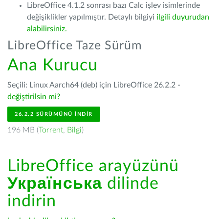
LibreOffice 4.1.2 sonrası bazı Calc işlev isimlerinde
değişiklikler yapılmıştır. Detaylı bilgiyi
ilgili duyurudan
alabilirsiniz.
LibreOffice Taze Sürüm
Ana Kurucu
Seçili: Linux Aarch64 (deb) için LibreOffice 26.2.2 -
değiştirilsin mi?
26.2.2 SÜRÜMÜNÜ İNDIR
196 MB (
Torrent
,
Bilgi
)
LibreOffice arayüzünü
Українська
dilinde
indirin