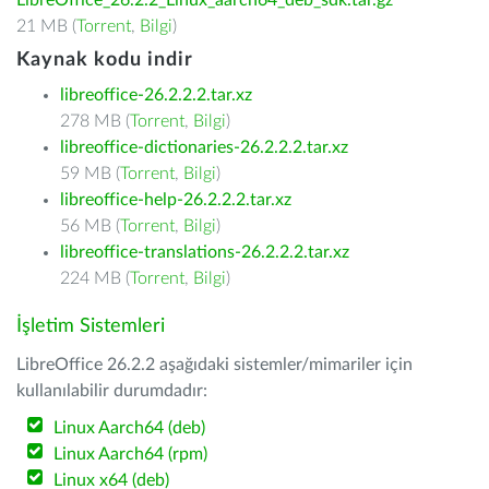
LibreOffice_26.2.2_Linux_aarch64_deb_sdk.tar.gz
21 MB (
Torrent
,
Bilgi
)
Kaynak kodu indir
libreoffice-26.2.2.2.tar.xz
278 MB (
Torrent
,
Bilgi
)
libreoffice-dictionaries-26.2.2.2.tar.xz
59 MB (
Torrent
,
Bilgi
)
libreoffice-help-26.2.2.2.tar.xz
56 MB (
Torrent
,
Bilgi
)
libreoffice-translations-26.2.2.2.tar.xz
224 MB (
Torrent
,
Bilgi
)
İşletim Sistemleri
LibreOffice 26.2.2 aşağıdaki sistemler/mimariler için
kullanılabilir durumdadır:
Linux Aarch64 (deb)
Linux Aarch64 (rpm)
Linux x64 (deb)