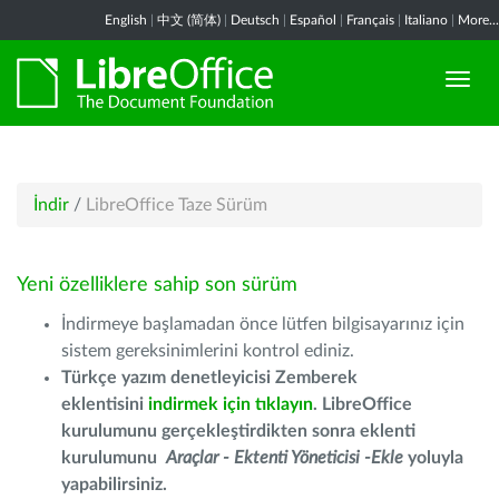
English
|
中文 (简体)
|
Deutsch
|
Español
|
Français
|
Italiano
|
More...
İndir
/
LibreOffice Taze Sürüm
Yeni özelliklere sahip son sürüm
İndirmeye başlamadan önce lütfen bilgisayarınız için
sistem gereksinimlerini kontrol ediniz.
Türkçe yazım denetleyicisi Zemberek
eklentisini
indirmek için tıklayın
. LibreOffice
kurulumunu gerçekleştirdikten sonra eklenti
kurulumunu
Araçlar - Ektenti Yöneticisi -Ekle
yoluyla
yapabilirsiniz.