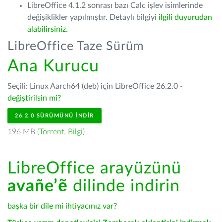
LibreOffice 4.1.2 sonrası bazı Calc işlev isimlerinde
değişiklikler yapılmıştır. Detaylı bilgiyi
ilgili duyurudan
alabilirsiniz.
LibreOffice Taze Sürüm
Ana Kurucu
Seçili: Linux Aarch64 (deb) için LibreOffice 26.2.0 -
değiştirilsin mi?
26.2.0 SÜRÜMÜNÜ İNDIR
196 MB (
Torrent
,
Bilgi
)
LibreOffice arayüzünü
avañe’ẽ
dilinde indirin
başka bir dile mi ihtiyacınız var?