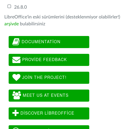
26.8.0
LibreOffice'in eski sürümlerini (desteklenmiyor olabilirler!)
arşivde
bulabilirsiniz
DOCUMENTATION
PROVIDE FEEDBACK
JOIN THE PROJECT!
MEET US AT EVENTS
DISCOVER LIBREOFFICE