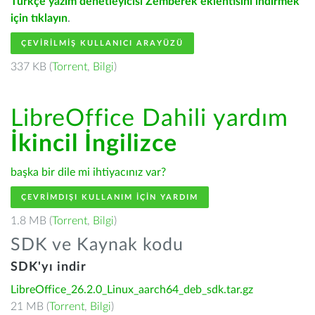
Türkçe yazım denetleyicisi Zemberek eklentisini indirmek
için tıklayın
.
ÇEVIRILMIŞ KULLANICI ARAYÜZÜ
337 KB (
Torrent
,
Bilgi
)
LibreOffice Dahili yardım
İkincil İngilizce
başka bir dile mi ihtiyacınız var?
ÇEVRIMDIŞI KULLANIM IÇIN YARDIM
1.8 MB (
Torrent
,
Bilgi
)
SDK ve Kaynak kodu
SDK'yı indir
LibreOffice_26.2.0_Linux_aarch64_deb_sdk.tar.gz
21 MB (
Torrent
,
Bilgi
)